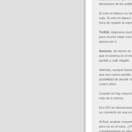
decisiones de los políti
El voto en blanco es te
nula. Si voto en blanco
hora de repartir la re
Tic616
, mejoraría much
pero mucho mejor serí
piense por ti.
Antonio
, de hecho es
que el sistema es el m
partido y salir elegido.
Además, aunque fuese p
que ese nuevo partido 
posibilidad de decidir 
cuatro años.
Cuando no hay mayoría 
más de lo mismo.
Eso NO es democracia,
se convierte en una ve
Al final, acabas creyen
pero no es el caso. ¿P
completamente en algu