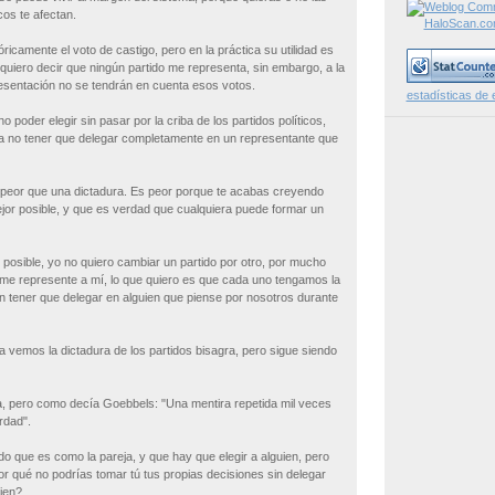
cos te afectan.
óricamente el voto de castigo, pero en la práctica su utilidad es
 quiero decir que ningún partido me representa, sin embargo, a la
presentación no se tendrán en cuenta esos votos.
estadísticas de 
o poder elegir sin pasar por la criba de los partidos políticos,
a no tener que delegar completamente en un representante que
 peor que una dictadura. Es peor porque te acabas creyendo
ejor posible, y que es verdad que cualquiera puede formar un
osible, yo no quiero cambiar un partido por otro, por mucho
me represente a mí, lo que quiero es que cada uno tengamos la
sin tener que delegar en alguien que piense por nosotros durante
vemos la dictadura de los partidos bisagra, pero sigue siendo
 pero como decía Goebbels: "Una mentira repetida mil veces
rdad".
do que es como la pareja, y que hay que elegir a alguien, pero
or qué no podrías tomar tú tus propias decisiones sin delegar
ien?