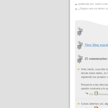
publicado por Jaizki a la
¿Seguro que no tienes nad
View blog react
25 comentarios:
Hola Jaizki, suscribo 
desde todos lados, es l
siguiendo tus propios v
Respecto a las eleccio
opinión contraria a lo q
Por
Anónim
!Listas abiertas ya!, a