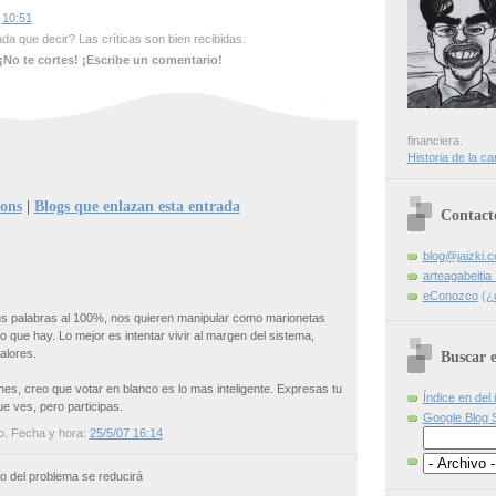
s
10:51
a que decir? Las críticas son bien recibidas.
¡No te cortes! ¡Escribe un comentario!
financiera.
Historia de la ca
ions
|
Blogs que enlazan esta entrada
Contact
blog@jaizki.
arteagabeiti
eConozco
(
¿
tus palabras al 100%, nos quieren manipular como marionetas
o que hay. Lo mejor es intentar vivir al margen del sistema,
alores.
Buscar e
nes, creo que votar en blanco es lo mas inteligente. Expresas tu
Índice en del.
ue ves, pero participas.
Google Blog 
o
. Fecha y hora:
25/5/07 16:14
lgo del problema se reducirá