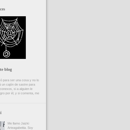
ces
te blog
ó para ser una cosa y no lo
 un cajón de sastre para
onexos, si a alguien le
gro por él, y si comenta, me
í
Me llamo Jaizki
Arteagabeitia. Soy