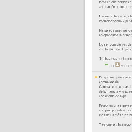
tanto en qué partidos s
aprobación de determi
Lo que no tengo tan cl
interrelacionado y pe
Me parece que más que 
anteponemos la primer
No ser conscientes de 
cambiarla, pero lo peo
"No hay mayor ciego qu
Por
Anónim
De que antepongamos l
comunicación.
Cambiar esto es casi im
de la mañana y lo apag
consciente de algo.
Propongo una simple pru
comprar periodicos, de
más de un més sin sin
Y es que la informació