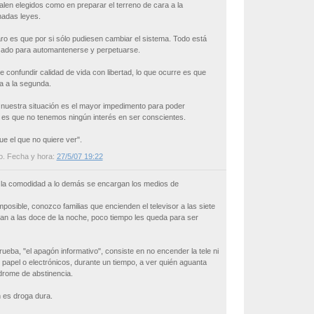
alen elegidos como en preparar el terreno de cara a la
nadas leyes.
aro es que por si sólo pudiesen cambiar el sistema. Todo está
nsado para automantenerse y perpetuarse.
confundir calidad de vida con libertad, lo que ocurre es que
a a la segunda.
nuestra situación es el mayor impedimento para poder
r es que no tenemos ningún interés en ser conscientes.
e el que no quiere ver".
o
. Fecha y hora:
27/5/07 19:22
a comodidad a lo demás se encargan los medios de
posible, conozco familias que encienden el televisor a las siete
an a las doce de la noche, poco tiempo les queda para ser
eba, "el apagón informativo", consiste en no encender la tele ni
 papel o electrónicos, durante un tiempo, a ver quién aguanta
drome de abstinencia.
n es droga dura.