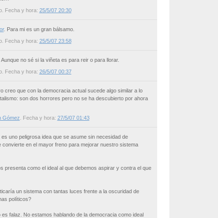
o
. Fecha y hora:
25/5/07 20:30
or
. Para mi es un gran bálsamo.
o
. Fecha y hora:
25/5/07 23:58
. Aunque no sé si la viñeta es para reir o para llorar.
o
. Fecha y hora:
26/5/07 00:37
o creo que con la democracia actual sucede algo similar a lo
talismo: son dos horrores pero no se ha descubierto por ahora
n Gómez
. Fecha y hora:
27/5/07 01:43
a es uno peligrosa idea que se asume sin necesidad de
 convierte en el mayor freno para mejorar nuestro sistema
os presenta como el ideal al que debemos aspirar y contra el que
ticaría un sistema con tantas luces frente a la oscuridad de
as políticos?
 es falaz. No estamos hablando de la democracia como ideal