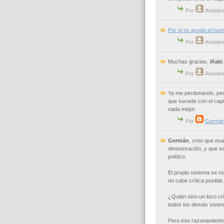
Por
Anónim
Por si os ayuda el hum
Por
Anónim
Muchas gracias,
Iñaki
Por
Anónim
Ya me perdonareis, per
que sucede con el capi
nada mejor.
Por
Germá
Germán
, creo que es
demostración, y que se
político.
El propio sistema se n
no cabe crítica posible.
¿Quién sino un loco cri
todos los demás sistem
Pero ese razonamiento