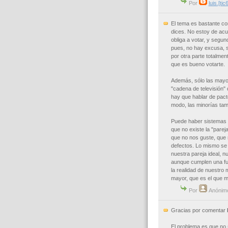
Por
luis.[tic
El tema es bastante c
dices. No estoy de acu
obliga a votar, y segu
pues, no hay excusa, s
por otra parte totalme
que es bueno votarte.
Además, sólo las mayo
"cadena de televisión"
hay que hablar de pact
modo, las minorías tam
Puede haber sistemas m
que no existe la "parej
que no nos guste, que
defectos. Lo mismo se
nuestra pareja ideal, nu
aunque cumplen una fu
la realidad de nuestro m
mayor, que es el que 
Por
Anónim
Gracias por comentar
El problema es que no 