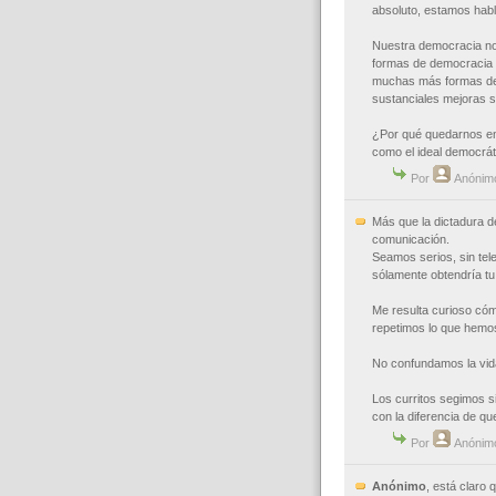
absoluto, estamos habl
Nuestra democracia no
formas de democracia 
muchas más formas de 
sustanciales mejoras 
¿Por qué quedarnos ent
como el ideal democrát
Por
Anónim
Más que la dictadura de
comunicación.
Seamos serios, sin telev
sólamente obtendría tu 
Me resulta curioso có
repetimos lo que hemos v
No confundamos la vida
Los curritos segimos si
con la diferencia de qu
Por
Anónim
Anónimo
, está claro