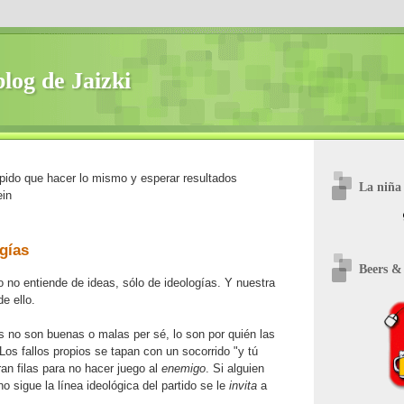
blog de Jaizki
ido que hacer lo mismo y esperar resultados
La niña 
ein
gías
Beers &
o no entiende de ideas, sólo de ideologías. Y nuestra
de ello.
s no son buenas o malas per sé, lo son por quién las
Los fallos propios se tapan con un socorrido "y tú
ran filas para no hacer juego al
enemigo
. Si alguien
o sigue la línea ideológica del partido se le
invita
a