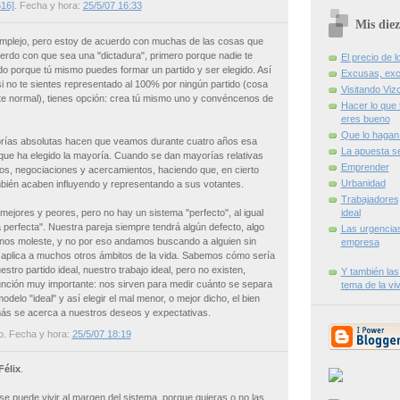
616]
. Fecha y hora:
25/5/07 16:33
Mis diez
omplejo, pero estoy de acuerdo con muchas de las cosas que
erdo con que sea una "dictadura", primero porque nadie te
El precio de l
ndo porque tú mismo puedes formar un partido y ser elegido. Así
Excusas, exc
i no te sientes representado al 100% por ningún partido (cosa
Visitando Viz
nte normal), tienes opción: crea tú mismo uno y convéncenos de
Hacer lo que 
eres bueno
Que lo hagan 
rías absolutas hacen que veamos durante cuatro años esa
La apuesta s
 que ha elegido la mayoría. Cuando se dan mayorías relativas
Emprender
os, negociaciones y acercamientos, haciendo que, en cierto
Urbanidad
bién acaben influyendo y representando a sus votantes.
Trabajadores
ejores y peores, pero no hay un sistema "perfecto", al igual
ideal
a perfecta". Nuestra pareja siempre tendrá algún defecto, algo
Las urgencia
 nos moleste, y no por eso andamos buscando a alguien sin
empresa
 aplica a muchos otros ámbitos de la vida. Sabemos cómo sería
estro partido ideal, nuestro trabajo ideal, pero no existen,
Y también las
nción muy importante: nos sirven para medir cuánto se separa
tema de la vi
odelo "ideal" y así elegir el mal menor, o mejor dicho, el bien
más se acerca a nuestros deseos y expectativas.
o
. Fecha y hora:
25/5/07 18:19
Félix
.
se puede vivir al margen del sistema, porque quieras o no las