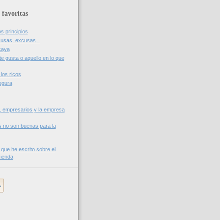
 favoritas
os principios
usas, excusas...
caya
te gusta o aquello en lo que
los ricos
egura
, empresarios y la empresa
s no son buenas para la
 que he escrito sobre el
vienda