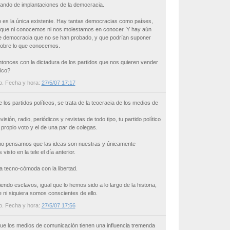
ando de implantaciones de la democracia.
 es la única existente. Hay tantas democracias como países,
que ni conocemos ni nos molestamos en conocer. Y hay aún
democracia que no se han probado, y que podrían suponer
sobre lo que conocemos.
onces con la dictadura de los partidos que nos quieren vender
ico?
o
. Fecha y hora:
27/5/07 17:17
 los partidos políticos, se trata de la teocracia de los medios de
isión, radio, periódicos y revistas de todo tipo, tu partido político
propio voto y el de una par de colegas.
mo pensamos que las ideas son nuestras y únicamente
isto en la tele el día anterior.
 tecno-cómoda con la libertad.
endo esclavos, igual que lo hemos sido a lo largo de la historia,
e ni siquiera somos conscientes de ello.
o
. Fecha y hora:
27/5/07 17:56
 que los medios de comunicación tienen una influencia tremenda