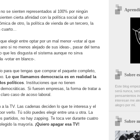
Aprendi
no se sienten representados al 100% por ningún
enten cierta afinidad con la política social de un
nómica de otro, la política de vienda de un tercero, la
 cuarto...
ue elegir entre optar por un mal menor -votar al que
ano si no menos alejado de sus ideas-, pasar del tema
lo que les disgusta el sistema aunque no sirva
 -votar en blanco-.
o para que tengas que comprar el paquete completo,
Sobre es
mo.
Lo que llamamos democracia es en realidad la
dos políticos
. Instituciones que no tienen
Este blog empez
democráticas. Si fuesen empresas, la forma de tratar a
será nunca, será
 claro caso de acoso laboral.
pensamientos inc
interesan me ale
alegro por mí.
 a la TV. Las cadenas deciden lo que te interesa y el
or verlo. Tú sólo puedes elegir entre una u otra. La
os partidos, no hay zapping. Te toca ver durante cuatro
Sobre m
elegido la mayoría.
¡Quiero apagar esa TV!