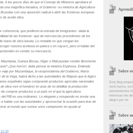
ida. A los pocos días de que el Consejo de Ministros aprobara el
uda una magnífica iniciativa, el Gobierno -su ministra de Agricultura-
Aprendi
Bruselas con una oposición radical a abrir las fronteras europeas
s de aceite oliva.
r coherencia, que prefieren la entrada de inmigrantes -dada la
bilidad de las fronteras- que de mercancías procedentes de los
e mano de obra barata. Lo rentable es que vengan los
recoger nuestra aceituna en patera o en cayuco, pero ni hablar del
e pretenden en vender su mercancía.
Mauritania, Guinea Bissau, Níger o Mali puedan vender libremente
aria? ¡Que horror!, debe pensar la ministra Espinosa. Entiendo
Sobre es
e viaje por Mozambique, la vicepresidenta del Gobierno, María
de la Vega, habrá dicho a las autoridades de Maputo que lo lógico
danos españoles sigan comprando productos agrícolas nacionales
Este blog empez
 de oliva vive el hombre) en aras de no debilitar la producción
será nunca, será
pensamientos inc
o de comprar productos a un país en el que la agricultura
interesan me ale
 del PIB es una ordinariez. Lo elegante y estupendo es enviar una
alegro por mí.
 a hablar con las autoridades y aprovechar la ocasión para tirar de
trar al mundo que somos unos campeones en ayuda al
Sobre m
s
22:30