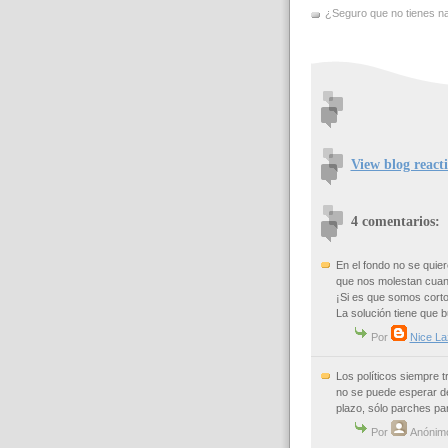
¿Seguro que no tienes nad
View blog react
4 comentarios:
En el fondo no se quiere
que nos molestan cuan
¡Si es que somos corto
La solución tiene que 
Por
Nice La
Los políticos siempre 
no se puede esperar de
plazo, sólo parches par
Por
Anónim