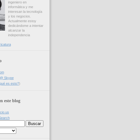
ingeniero en
informática y me
interesan la tecnología
y los negocios.
Actualmente estoy
dedicándome a intentar
alcanzar la
independencia
ricatura
o
com
a @ Skype
qué es esto?
)
n este blog
icio.us
Search