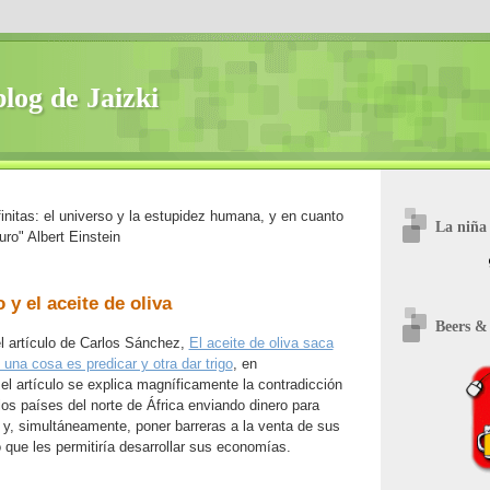
blog de Jaizki
initas: el universo y la estupidez humana, y en cuanto
La niña 
uro" Albert Einstein
 y el aceite de oliva
Beers &
l artículo de Carlos Sánchez,
El aceite de oliva saca
 una cosa es predicar y otra dar trigo
, en
 el artículo se explica magníficamente la contradicción
os países del norte de África enviando dinero para
io y, simultáneamente, poner barreras a la venta de sus
 que les permitiría desarrollar sus economías.