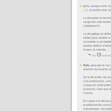
jaizki, aunque como sa
;-) ), no puedo estar 
Lo del aceite es de br
venga otro más barato (
ciudadanos?).
Lo del gallego se defin
similar para cambiar e
recordaba a una batall
puedes dedicar el tiem
el paro, la vivienda, ....
Por
Anónim
Rafa
, para que te voy
estemos de acuerdo ta
De lo del aceite, tan 
a los productores, como
y luego les estén jodie
economía. Claro que el
Francia.
En cuanto a lo del esc
lo políticamente corre
subsahariano. No pode