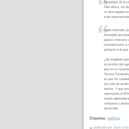
Paradojas de la v
Plan África, sin d
se descolgaba en 
a las importacione
Cabe entender, po
inevitable permea
países emisores d
norteafricanos a 
peluquín si lo qu
¿Se imaginan que 
su producción agr
que en su recient
Teresa Fernández 
es que los ciuda
(no sólo de aceite
interior. Y que es
representa el 40%
misión diplomática
chequera y demos
desarrollo.
Etiquetas:
política
publicado por Jaizki a la