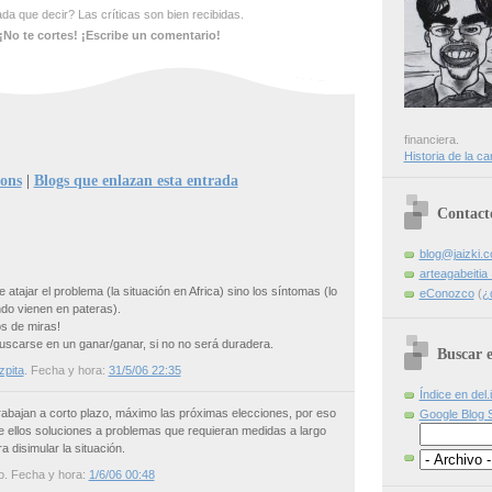
a que decir? Las críticas son bien recibidas.
¡No te cortes! ¡Escribe un comentario!
financiera.
Historia de la ca
ions
|
Blogs que enlazan esta entrada
Contact
blog@jaizki.
arteagabeiti
 atajar el problema (la situación en Africa) sino los síntomas (lo
eConozco
(
¿
do vienen en pateras).
s de miras!
buscarse en un ganar/ganar, si no no será duradera.
Buscar e
zpita
. Fecha y hora:
31/5/06 22:35
Índice en del.
trabajan a corto plazo, máximo las próximas elecciones, por eso
Google Blog 
 ellos soluciones a problemas que requieran medidas a largo
a disimular la situación.
o
. Fecha y hora:
1/6/06 00:48