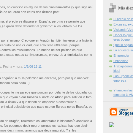
bes, no coincido en alguno de tus planteamientos (y que siga así
Mis diez
más de acuerdo con estos dos últimos post.
El precio de l
oma, el precio se dispara en España, pero no se permite que
Excusas, exc
¿a quién debe defender el gobierno: a los lobbies o a los
Visitando Viz
Hacer lo que 
eres bueno
e por si mismo. Creo que en Aragón también tuvieron una historia
Que lo hagan 
l escudo de una ciudad, que sólo tiene 600 años, porque
a contra los musulmanes. Lo bueno de ser político es que
La apuesta s
po a estas cosas tan importantes, en vez de a nimiedades como
Emprender
Urbanidad
Trabajadores
o
. Fecha y hora:
1/6/06 13:11
ideal
Las urgencia
 a engañar, a mí la polémica me encanta, pero por que una vez
empresa
mpoco pasa nada. ;)
Y también las
preocupante me parece que pongan por delante de los ciudadanos
tema de la vi
 que vayan a dar limosna al norte de África para salir en la foto,
ndo la única vía que tienen de empezar a desarrollar su
 principal culpable de que pase eso en Europa no es España, es
udo de Aragón, realmente es lamentable la hipocresía asociada a
cto. No podemos decir negro, porque es racista, hay que decir
mos decir moro, tenemos que decir magrebí. Y si les