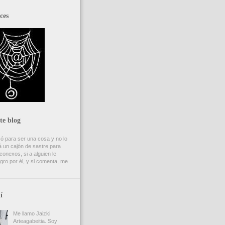
ces
te blog
ó para ser una cosa y no lo
 un cajón de sastre para
onexos, si a alguien le
gro por él, y si comenta, me
í
Me llamo Jaizki
Arteagabeitia. Soy