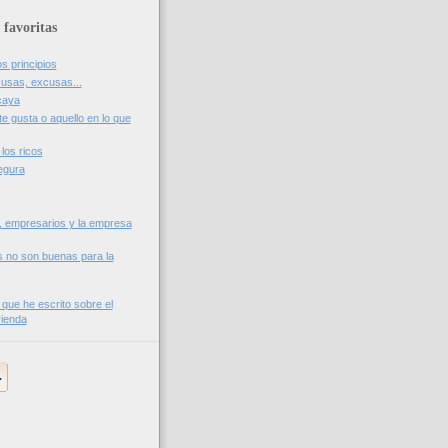
 favoritas
os principios
usas, excusas...
caya
te gusta o aquello en lo que
los ricos
egura
, empresarios y la empresa
s no son buenas para la
 que he escrito sobre el
vienda