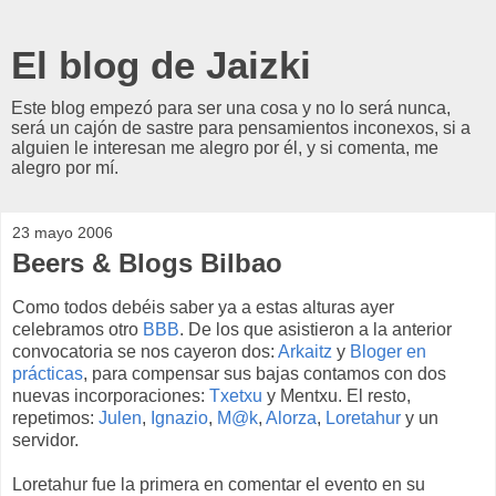
El blog de Jaizki
Este blog empezó para ser una cosa y no lo será nunca,
será un cajón de sastre para pensamientos inconexos, si a
alguien le interesan me alegro por él, y si comenta, me
alegro por mí.
23 mayo 2006
Beers & Blogs Bilbao
Como todos debéis saber ya a estas alturas ayer
celebramos otro
BBB
. De los que asistieron a la anterior
convocatoria se nos cayeron dos:
Arkaitz
y
Bloger en
prácticas
, para compensar sus bajas contamos con dos
nuevas incorporaciones:
Txetxu
y
Mentxu
. El resto,
repetimos:
Julen
,
Ignazio
,
M@k
,
Alorza
,
Loretahur
y un
servidor.
Loretahur fue la primera en comentar el evento en su