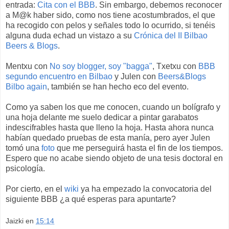
entrada:
Cita con el BBB
. Sin embargo, debemos reconocer
a M@k haber sido, como nos tiene acostumbrados, el que
ha recogido con pelos y señales todo lo ocurrido, si tenéis
alguna duda echad un vistazo a su
Crónica del II Bilbao
Beers & Blogs
.
Mentxu con
No soy blogger, soy "bagga"
, Txetxu con
BBB
segundo encuentro en Bilbao
y Julen con
Beers&Blogs
Bilbo again
, también se han hecho eco del evento.
Como ya saben los que me conocen, cuando un bolígrafo y
una hoja delante me suelo dedicar a pintar garabatos
indescifrables hasta que lleno la hoja. Hasta ahora nunca
habían quedado pruebas de esta manía, pero ayer Julen
tomó una
foto
que me perseguirá hasta el fin de los tiempos.
Espero que no acabe siendo objeto de una tesis doctoral en
psicología.
Por cierto, en el
wiki
ya ha empezado la convocatoria del
siguiente BBB ¿a qué esperas para apuntarte?
Jaizki
en
15:14