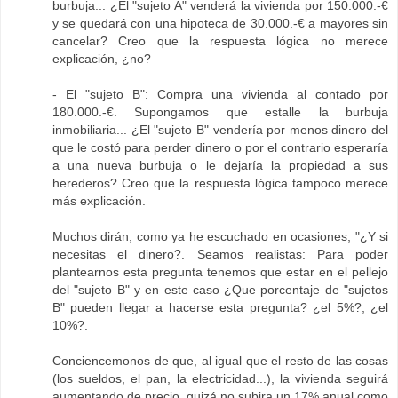
burbuja... ¿El "sujeto A" venderá la vivienda por 150.000.-€
y se quedará con una hipoteca de 30.000.-€ a mayores sin
cancelar? Creo que la respuesta lógica no merece
explicación, ¿no?
- El "sujeto B": Compra una vivienda al contado por
180.000.-€. Supongamos que estalle la burbuja
inmobiliaria... ¿El "sujeto B" vendería por menos dinero del
que le costó para perder dinero o por el contrario esperaría
a una nueva burbuja o le dejaría la propiedad a sus
herederos? Creo que la respuesta lógica tampoco merece
más explicación.
Muchos dirán, como ya he escuchado en ocasiones, "¿Y si
necesitas el dinero?. Seamos realistas: Para poder
plantearnos esta pregunta tenemos que estar en el pellejo
del "sujeto B" y en este caso ¿Que porcentaje de "sujetos
B" pueden llegar a hacerse esta pregunta? ¿el 5%?, ¿el
10%?.
Conciencemonos de que, al igual que el resto de las cosas
(los sueldos, el pan, la electricidad...), la vivienda seguirá
aumentando de precio, quizá no subira un 17% anual como