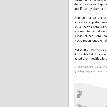
definir la simple disponi
modificarlo y distribuirlo
Aunque muchas veces s
filosofía completamente
en la libertad para utili
progreso técnico deriva
pueda utilizar. Para un
y otro recomiendo el
ar
Por último,
freeware
se 
disponibilidad de su códi
estudiarlo, modificarlo o 
publicado por Jaizki a la
¿Seguro que no tienes nad