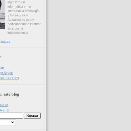
ingeniero en
informática y me
interesan la tecnología
y los negocios.
Actualmente estoy
dedicándome a intentar
alcanzar la
independencia
ricatura
o
com
a @ Skype
qué es esto?
)
n este blog
icio.us
Search