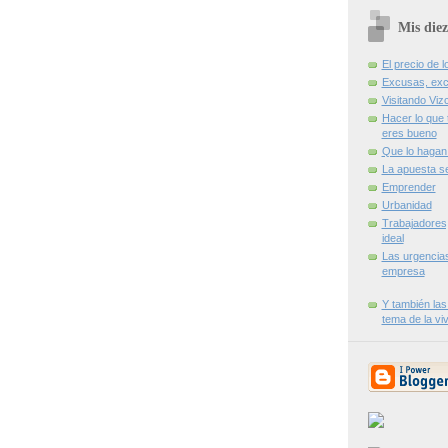
Mis diez
El precio de l
Excusas, exc
Visitando Viz
Hacer lo que 
eres bueno
Que lo hagan 
La apuesta s
Emprender
Urbanidad
Trabajadores
ideal
Las urgencia
empresa
Y también las
tema de la vi