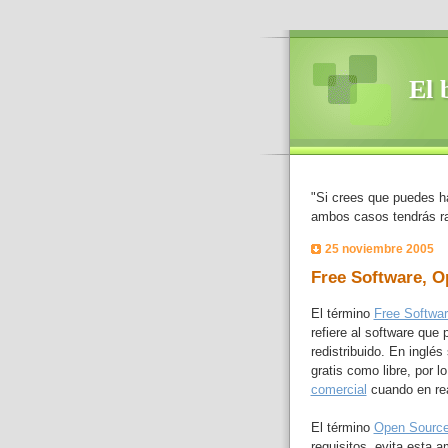
El 
"Si crees que puedes h
ambos casos tendrás r
25 noviembre 2005
Free Software, O
El término
Free Softwa
refiere al software que 
redistribuido. En ingl
gratis como libre, por 
comercial
cuando en rea
El término
Open Sourc
requisitos, evita esta a