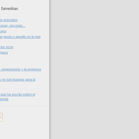
 favoritas
os principios
usas, excusas...
caya
te gusta o aquello en lo que
los ricos
egura
, empresarios y la empresa
s no son buenas para la
 que he escrito sobre el
vienda