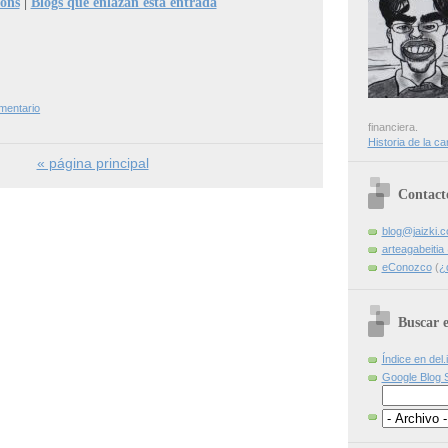
ions
|
Blogs que enlazan esta entrada
mentario
financiera.
Historia de la ca
« página principal
Contact
blog@jaizki.
arteagabeiti
eConozco
(
¿
Buscar e
Índice en del.
Google Blog 