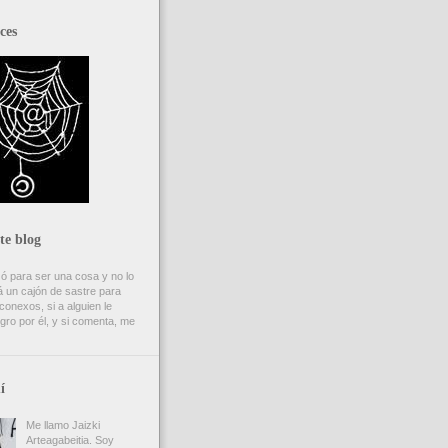
ces
te blog
ó para ser una cosa y no lo
 un cajón de sastre para
onexos, si a alguien le
gro por él, y si comenta, me
í
Me llamo Jaizki
Arteagabeitia. Soy