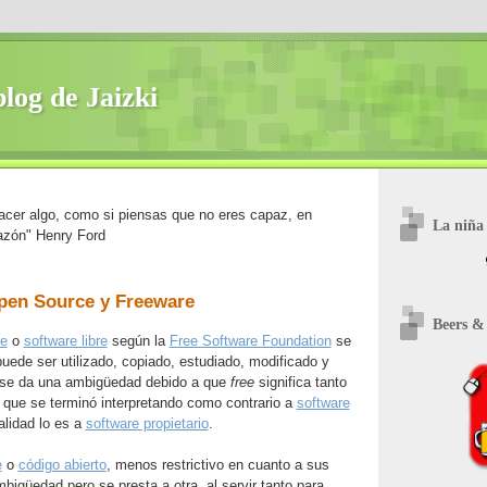
blog de Jaizki
acer algo, como si piensas que no eres capaz, en
La niña 
azón" Henry Ford
pen Source y Freeware
Beers &
re
o
software libre
según la
Free Software Foundation
se
puede ser utilizado, copiado, estudiado, modificado y
és se da una ambigüedad debido a que
free
significa tanto
lo que se terminó interpretando como contrario a
software
lidad lo es a
software propietario
.
e
o
código abierto
, menos restrictivo en cuanto a sus
mbigüedad pero se presta a otra, al servir tanto para