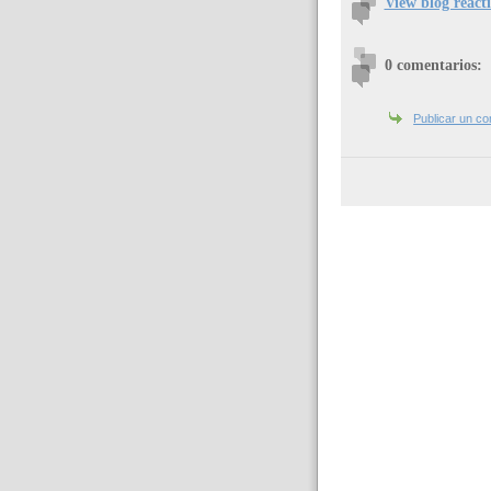
View blog react
0 comentarios:
Publicar un co