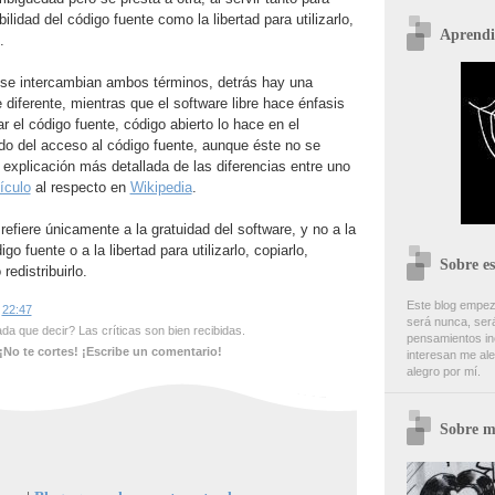
bilidad del código fuente como la libertad para utilizarlo,
Aprendi
.
e intercambian ambos términos, detrás hay una
 diferente, mientras que el software libre hace énfasis
zar el código fuente, código abierto lo hace en el
do del acceso al código fuente, aunque éste no se
a explicación más detallada de las diferencias entre uno
tículo
al respecto en
Wikipedia
.
refiere únicamente a la gratuidad del software, y no a la
go fuente o a la libertad para utilizarlo, copiarlo,
Sobre es
redistribuirlo.
Este blog empez
s
22:47
será nunca, será
a que decir? Las críticas son bien recibidas.
pensamientos inc
¡No te cortes! ¡Escribe un comentario!
interesan me ale
alegro por mí.
Sobre m