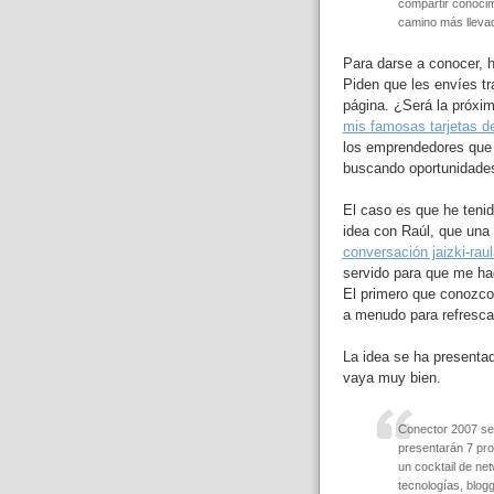
compartir conocim
camino más lleva
Para darse a conocer, 
Piden que les envíes tr
página. ¿Será la próxi
mis famosas tarjetas de
los emprendedores que p
buscando oportunidades
El caso es que he tenid
idea con Raúl, que una
conversación jaizki-rau
servido para que me ha
El primero que conozco
a menudo para refrescar
La idea se ha presenta
vaya muy bien.
Conector 2007 se
presentarán 7 pro
un cocktail de net
tecnologías, blogg