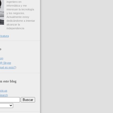
ingeniero en
informática y me
interesan la tecnología
y los negocios.
Actualmente estoy
dedicándome a intentar
alcanzar la
independencia
ricatura
o
com
a @ Skype
qué es esto?
)
n este blog
icio.us
Search