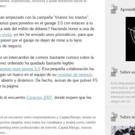
ientos, experiencias, recursos y aunar esfuerzos hacen el
dero.
Aprendi
han empezado con la campaña "tíranos los trastos".
astos para ponerlos en el garage 3.0 con enlaces a tu
ma web del millón de dólares? Haciendo honor a una de
 visita
, yo les he enviado unos prismáticos, para que
asen por el garaje no dejen de mirar a lo lejos
 de negocio.
o un intercambio de correos bastante curioso sobre la
 vez ordenado ha quedado bastante legible:
landres para garage 3.0
. Esa pequeña colaboración ha
Sobre es
gan un hueco en el equipo de su
miniplan de negocio
.
 abierto y dinámico. De hecho, avisan de que pulses F5
Este blog empez
 la página.
será nunca, será
pensamientos inc
interesan me ale
do al encuentro
Conector 2007
, donde espero que les
alegro por mí.
Sobre m
rá un encuentro entre emprendedores y Capital Riesgo, donde se
yectos elegidos entre todos los candidatos y tendrá como colofón
working entre profesionales de Internet, Capital Riesgo, nuevas
ers...