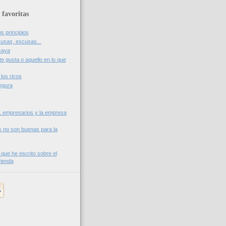
 favoritas
os principios
usas, excusas...
caya
te gusta o aquello en lo que
los ricos
egura
, empresarios y la empresa
s no son buenas para la
 que he escrito sobre el
vienda