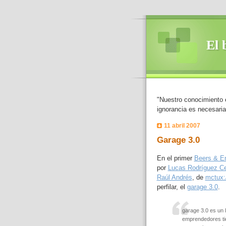
El 
"Nuestro conocimiento 
ignorancia es necesaria
11 abril 2007
Garage 3.0
En el primer
Beers & E
por
Lucas Rodríguez Ce
Raúl Andrés
, de
mctux:
perfilar, el
garage 3.0
.
garage 3.0 es un l
emprendedores tic