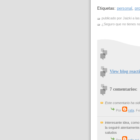
Etiquetas:
personal
,
pr
publicado por Jaizki a la
¿Seguro que no tienes nad
View blog react
7 comentarios:
Este comentario ha sido
Por
rafa
. F
interesante idea, como 
la seguiré atentamente
saludos