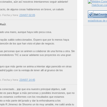
ccionados, aún así nosotros intentaremos seguir adelante!
tacto, de alguna cosas hablaremos en breve, un saludo
o
. Fecha y hora:
23/4/07 02:05
estadísticas de 
Raúl
.
ado una mano, aunque haya sido poca cosa.
hayáis salido seleccionados. Espero que por lo menos haya
atención de los que han visto el plan de negocio.
s personas que se animen a colaborar de una forma u otra. Sin
prendedores TIC a sacar adelante sus proyectos es una gran
eguro que más gente se anima a intentar algo parecido en otras
rid jugáis con la ventaja de tener allí al grueso de los
o
. Fecha y hora:
23/4/07 14:45
conectado... jeje que era nuestro principal objetivo, salir
e es para llegar a más personas y posibles inversiones, que no
tros estamos conformes con los resultados que estamos
to a más parte del jurado y dar la enhorabuena a los
emplo R.Jimenez de Shoomo un tio muy amable, me saltó anda tu