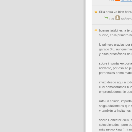
Por
rafa ru
Si la cosa va bien habr
Por
Anónim
buenas jaizki, es la te
suerte, en la primera no 
lo primero gracias por t
garage 3.0, aunque hay
y esos prismáticos de 
sobre importar-exportar 
adelante, por eso se p
personales como mater
invito desde aquí a todo
cual consideramos buen
emprendedores tic que
rafa un saludo, import
salga adelante es que s
y también te invitamos 
sobre Conector 2007, 
seleccionados, pero po
más networking ;), fra