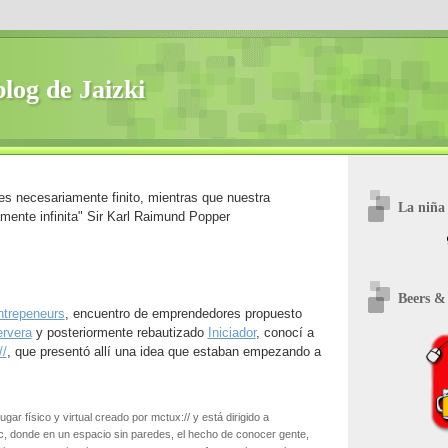
blog de Jaizki
es necesariamente finito, mientras que nuestra
La niña 
mente infinita" Sir Karl Raimund Popper
Beers &
ntrepeneurs
, encuentro de emprendedores propuesto
rvera
y posteriormente rebautizado
Iniciador
, conocí a
//
, que presentó allí una idea que estaban empezando a
ugar físico y virtual creado por mctux:// y está dirigido a
, donde en un espacio sin paredes, el hecho de conocer gente,