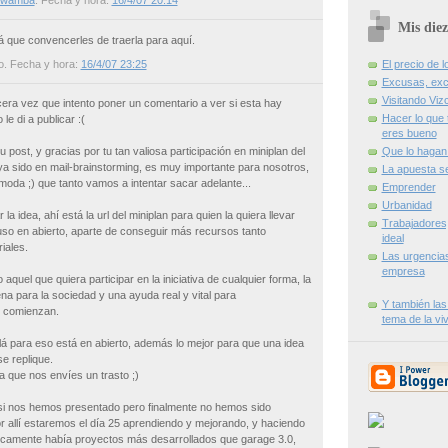
i-wamba
. Fecha y hora:
16/4/07 20:14
Mis diez
á que convencerles de traerla para aquí.
o
. Fecha y hora:
16/4/07 23:25
El precio de l
Excusas, exc
Visitando Viz
rcera vez que intento poner un comentario a ver si esta hay
Hacer lo que 
le di a publicar :(
eres bueno
u post, y gracias por tu tan valiosa participación en miniplan del
Que lo hagan 
a sido en mail-brainstorming, es muy importante para nosotros,
La apuesta s
moda ;) que tanto vamos a intentar sacar adelante...
Emprender
Urbanidad
la idea, ahí está la url del miniplan para quien la quiera llevar
Trabajadores
uso en abierto, aparte de conseguir más recursos tanto
ideal
iales.
Las urgencia
empresa
 aquel que quiera participar en la iniciativa de cualquier forma, la
a para la sociedad y una ayuda real y vital para
Y también las
 comienzan.
tema de la vi
alá para eso está en abierto, además lo mejor para que una idea
e replique.
a que nos envíes un trasto ;)
si nos hemos presentado pero finalmente no hemos sido
r allí estaremos el día 25 aprendiendo y mejorando, y haciendo
ncamente había proyectos más desarrollados que garage 3.0,