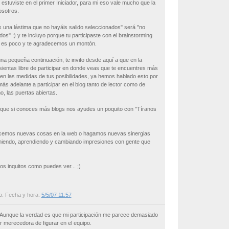
estuviste en el primer Iniciador, para mi eso vale mucho que la
osotros.
s una lástima que no hayáis salido seleccionados" será "no
s" ;) y te incluyo porque tu participaste con el brainstorming
o es poco y te agradecemos un montón.
na pequeña continuación, te invito desde aquí a que en la
ientas libre de participar en donde veas que te encuentres más
 en las medidas de tus posibilidades, ya hemos hablado esto por
más adelante a participar en el blog tanto de lector como de
mo, las puertas abiertas.
 que si conoces más blogs nos ayudes un poquito con "Tíranos
ncemos nuevas cosas en la web o hagamos nuevas sinergias
iendo, aprendiendo y cambiando impresiones con gente que
 inquitos como puedes ver... ;)
o
. Fecha y hora:
5/5/07 11:57
 Aunque la verdad es que mi participación me parece demasiado
merecedora de figurar en el equipo.