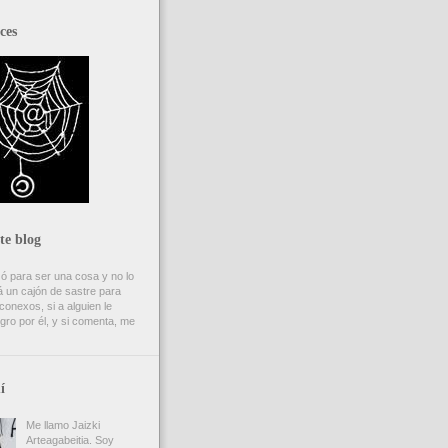
ces
te blog
ó para ser una cosa y no lo
 un cajón de sastre para
onexos, si a alguien le
gro por él, y si comenta, me
í
Me llamo Jaizki
Arteagabeitia. Soy