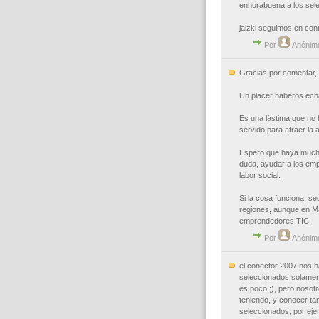
enhorabuena a los sele
jaizki seguimos en con
Por
Anónim
Gracias por comentar,
Un placer haberos ech
Es una lástima que no 
servido para atraer la 
Espero que haya mucha
duda, ayudar a los em
labor social.
Si la cosa funciona, s
regiones, aunque en Mad
emprendedores TIC.
Por
Anónim
el conector 2007 nos ha 
seleccionados solament
es poco ;), pero noso
teniendo, y conocer tan
seleccionados, por ej