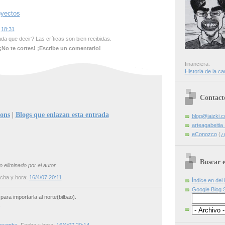
oyectos
s
18:31
a que decir? Las críticas son bien recibidas.
¡No te cortes! ¡Escribe un comentario!
financiera.
Historia de la ca
Contact
ions
|
Blogs que enlazan esta entrada
blog@jaizki.
arteagabeiti
eConozco
(
¿
Buscar e
 eliminado por el autor.
echa y hora:
16/4/07 20:11
Índice en del.
Google Blog 
para importarla al norte(bilbao).
.