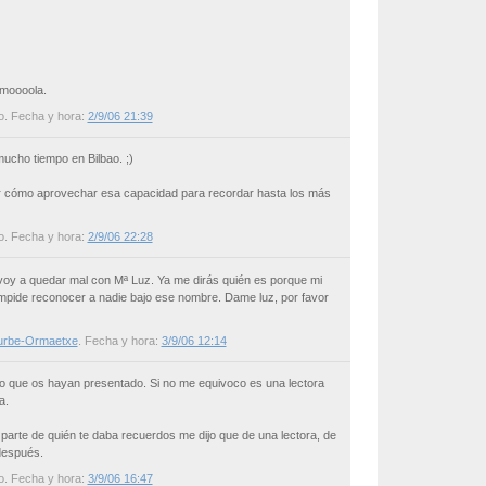
 moooola.
o
. Fecha y hora:
2/9/06 21:39
mucho tiempo en Bilbao. ;)
cómo aprovechar esa capacidad para recordar hasta los más
o
. Fecha y hora:
2/9/06 22:28
oy a quedar mal con Mª Luz. Ya me dirás quién es porque mi
mpide reconocer a nadie bajo ese nombre. Dame luz, por favor
turbe-Ormaetxe
. Fecha y hora:
3/9/06 12:14
eo que os hayan presentado. Si no me equivoco es una lectora
a.
parte de quién te daba recuerdos me dijo que de una lectora, de
después.
o
. Fecha y hora:
3/9/06 16:47