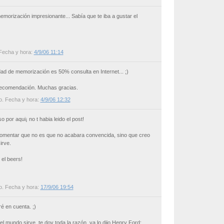
emorización impresionante... Sabía que te iba a gustar el
 Fecha y hora:
4/9/06 11:14
idad de memorización es 50% consulta en Internet... ;)
 recomendación. Muchas gracias.
o
. Fecha y hora:
4/9/06 12:32
por aqui¡ no t habia leido el post!
comentar que no es que no acabara convencida, sino que creo
irve.
 el beers!
o
. Fecha y hora:
17/9/06 19:54
ré en cuenta. ;)
l mundo sirve, te doy toda la razón, ya lo dijo Henry Ford: