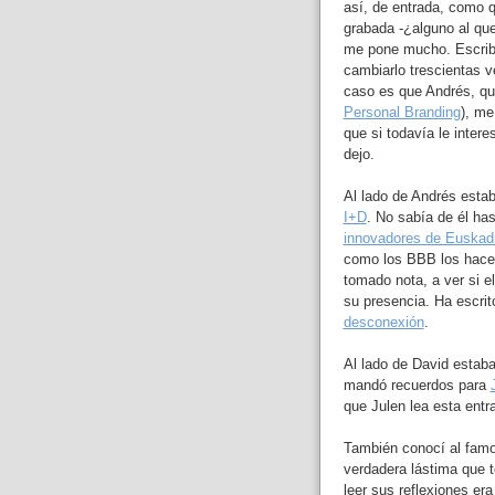
así, de entrada, como 
grabada -¿alguno al que
me pone mucho. Escribi
cambiarlo trescientas v
caso es que Andrés, que
Personal Branding
), me
que si todavía le inter
dejo.
Al lado de Andrés esta
I+D
. No sabía de él ha
innovadores de Euskad
como los BBB los hace
tomado nota, a ver si 
su presencia. Ha escrit
desconexión
.
Al lado de David estaba
mandó recuerdos para
que Julen lea esta entr
También conocí al famo
verdadera lástima que 
leer sus reflexiones er