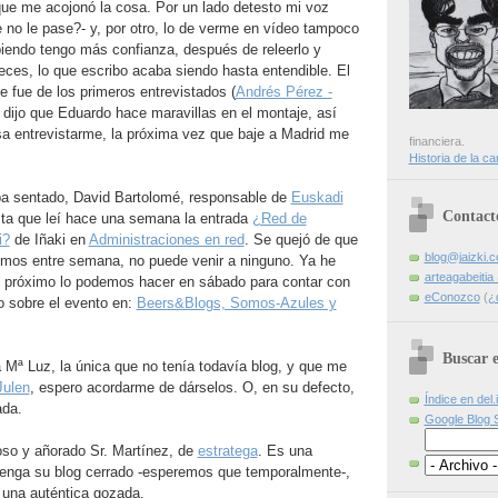
que me acojonó la cosa. Por un lado detesto mi voz
 no le pase?- y, por otro, lo de verme en vídeo tampoco
endo tengo más confianza, después de releerlo y
eces, lo que escribo acaba siendo hasta entendible. El
 fue de los primeros entrevistados (
Andrés Pérez -
 dijo que Eduardo hace maravillas en el montaje, así
esa entrevistarme, la próxima vez que baje a Madrid me
financiera.
Historia de la ca
ba sentado, David Bartolomé, responsable de
Euskadi
Contact
sta que leí hace una semana la entrada
¿Red de
i?
de Iñaki en
Administraciones en red
. Se quejó de que
blog@jaizki.
mos entre semana, no puede venir a ninguno. Ya he
arteagabeiti
el próximo lo podemos hacer en sábado para contar con
eConozco
(
¿
o sobre el evento en:
Beers&Blogs, Somos-Azules y
Buscar e
 Mª Luz, la única que no tenía todavía blog, y que me
Julen
, espero acordarme de dárselos. O, en su defecto,
Índice en del.
ada.
Google Blog 
so y añorado Sr. Martínez, de
estratega
. Es una
tenga su blog cerrado -esperemos que temporalmente-,
a una auténtica gozada.