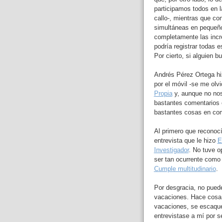
participamos todos en 
callo-, mientras que co
simultáneas en pequeño
completamente las incr
podría registrar todas
Por cierto, si alguien b
Andrés Pérez Ortega hi
por el móvil -se me olv
Propia
y, aunque no no
bastantes comentarios 
bastantes cosas en com
Al primero que reconoc
entrevista que le hizo
E
Investigador
. No tuve o
ser tan ocurrente como 
Cumple multitudinario
.
Por desgracia, no pued
vacaciones. Hace cosa
vacaciones, se escaqu
entrevistase a mí por 