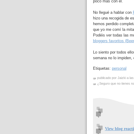
poco más con él.
No llegué a hablar con
hizo una recogida de es
hemos perdido completa
que yo me comí la mita
Podéis ver todas las mu
bloggers favoritos (Be
Lo siento por todos ell
semana no lo impiden, 
Etiquetas:
personal
publicado por Jaizki a la
¿Seguro que no tienes nad
View blog react