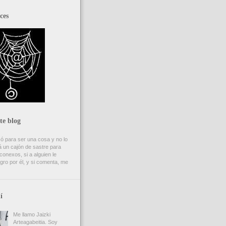
ces
te blog
ó para ser una cosa y no lo
 un cajón de sastre para
onexos, si a alguien le
gro por él, y si comenta, me
í
Me llamo Jaizki
Arteagabeitia. Soy