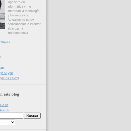
ingeniero en
informática y me
interesan la tecnología
y los negocios.
Actualmente estoy
dedicándome a intentar
alcanzar la
independencia
ricatura
o
com
a @ Skype
qué es esto?
)
n este blog
icio.us
Search