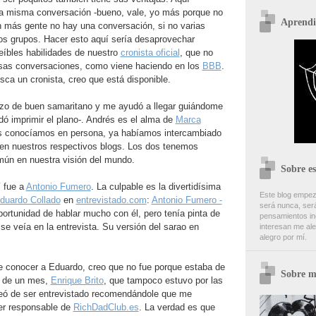
la misma conversación -bueno, vale, yo más porque no
Aprendi
n más gente no hay una conversación, si no varias
s grupos. Hacer esto aquí sería desaprovechar
eíbles habilidades de nuestro
cronista oficial
, que no
 esas conversaciones, como viene haciendo en los
BBB
.
usca un cronista, creo que está disponible.
zo de buen samaritano y me ayudó a llegar guiándome
idó imprimir el plano-. Andrés es el alma de
Marca
s conocíamos en persona, ya habíamos intercambiado
en nuestros respectivos blogs. Los dos tenemos
ún en nuestra visión del mundo.
Sobre es
í fue a
Antonio Fumero
. La culpable es la divertidísima
Este blog empez
duardo Collado
en
entrevistado.com
:
Antonio Fumero -
será nunca, será
portunidad de hablar mucho con él, pero tenía pinta de
pensamientos inc
se veía en la entrevista. Su versión del sarao en
interesan me ale
alegro por mí.
e conocer a Eduardo, creo que no fue porque estaba de
Sobre m
 de un mes,
Enrique Brito
, que tampoco estuvo por las
eó de ser entrevistado recomendándole que me
ser responsable de
RichDadClub.es
. La verdad es que