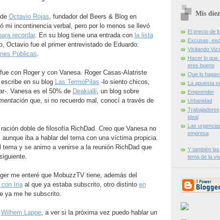
Mis diez
 de
Octavio Rojas
, fundador del Beers & Blog en
ó mi incontinencia verbal, pero por lo menos se llevó
El precio de l
para recordar
. En su blog tiene una entrada con
la lista
Excusas, exc
to, Octavio fue el primer entrevistado de Eduardo:
Visitando Viz
ones Públicas
.
Hacer lo que 
eres bueno
fue con Roger y con Vanesa. Roger Casas-Alatriste
Que lo hagan 
escribe en su blog
Las TermóPilas
-lo siento chicos,
La apuesta s
tar-. Vanesa es el 50% de
Deakialli
, un blog sobre
Emprender
umentación
que, si no recuerdo mal, conocí a través de
Urbanidad
Trabajadores
ideal
Las urgencia
 ración doble de filosofía RichDad. Creo que Vanesa no
empresa
aunque iba a hablar del tema con una víctima propicia.
l tema y se animo a venirse a la reunión RichDad que
Y también las
siguiente.
tema de la vi
Roger me enteré que MobuzzTV tiene, además del
con Iria
al que ya estaba subscrito, otro distinto
en
ue ya me he subscrito.
a
Wilhem Lappe
, a ver si la próxima vez puedo hablar un