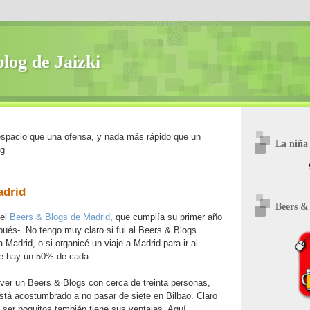
blog de Jaizki
spacio que una ofensa, y nada más rápido que un
La niña 
ng
adrid
Beers &
 el
Beers & Blogs de Madrid
, que cumplía su primer año
ués-. No tengo muy claro si fui al Beers & Blogs
Madrid, o si organicé un viaje a Madrid para ir al
ue hay un 50% de cada.
 ver un Beers & Blogs con cerca de treinta personas,
stá acostumbrado a no pasar de siete en Bilbao. Claro
e ser poquitos también tiene sus ventajas. Aquí