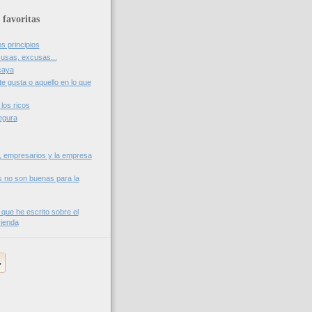
 favoritas
os principios
usas, excusas...
caya
te gusta o aquello en lo que
los ricos
egura
, empresarios y la empresa
s no son buenas para la
 que he escrito sobre el
vienda