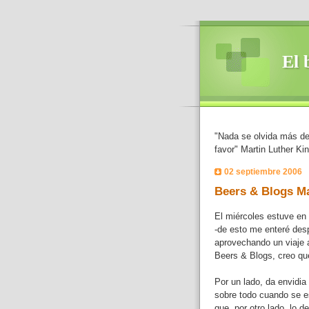
El 
"Nada se olvida más de
favor" Martin Luther Ki
02 septiembre 2006
Beers & Blogs M
El miércoles estuve en
-de esto me enteré desp
aprovechando un viaje a 
Beers & Blogs, creo q
Por un lado, da envidia
sobre todo cuando se e
que, por otro lado, lo d