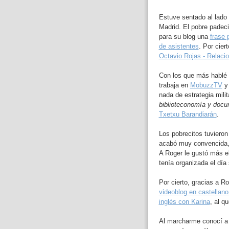
Estuve sentado al lado
Madrid. El pobre padeci
para su blog una
frase 
de asistentes
. Por cier
Octavio Rojas - Relaci
Con los que más hablé 
trabaja en
MobuzzTV
y 
nada de estrategia mili
biblioteconomía y doc
Txetxu Barandiarán
.
Los pobrecitos tuvieron
acabó muy convencida, 
A Roger le gustó más e
tenía organizada el día 
Por cierto, gracias a 
videoblog en castellano 
inglés con Karina
, al q
Al marcharme conocí 