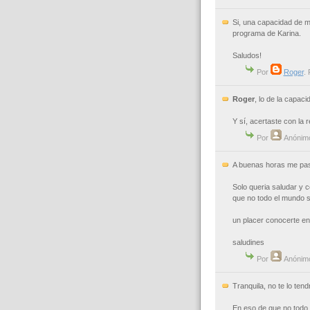
Si, una capacidad de m
programa de Karina.
Saludos!
Por
Roger
.
Roger
, lo de la capac
Y sí, acertaste con la
Por
Anónim
A buenas horas me paso 
Solo queria saludar y 
que no todo el mundo s
un placer conocerte en
saludines
Por
Anónim
Tranquila, no te lo tend
En eso de que no todo e