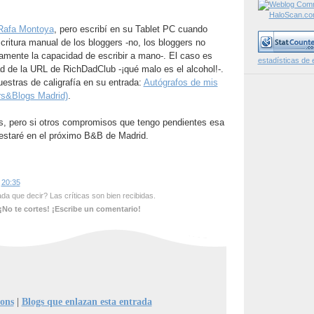
Rafa Montoya
, pero escribí en su Tablet PC cuando
critura manual de los bloggers -no, los bloggers no
mente la capacidad de escribir a mano-. El caso es
estadísticas de 
d de la URL de RichDadClub -¡qué malo es el alcohol!-.
estras de caligrafía en su entrada:
Autógrafos de mis
ers&Blogs Madrid)
.
os, pero si otros compromisos que tengo pendientes esa
estaré en el próximo B&B de Madrid.
s
20:35
a que decir? Las críticas son bien recibidas.
¡No te cortes! ¡Escribe un comentario!
ions
|
Blogs que enlazan esta entrada