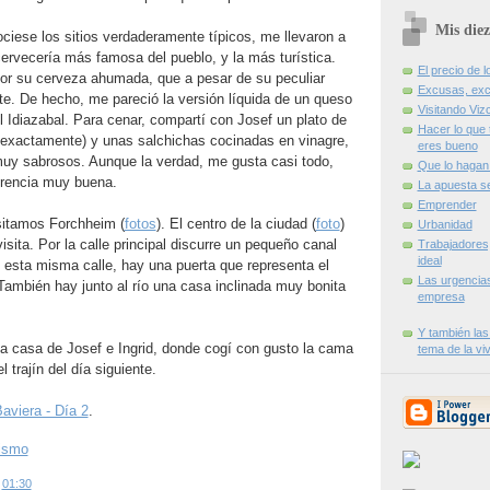
Mis diez
ciese los sitios verdaderamente típicos, me llevaron a
 cervecería más famosa del pueblo, y la más turística.
El precio de l
r su cerveza ahumada, que a pesar de su peculiar
Excusas, exc
e. De hecho, me pareció la versión líquida de un queso
Visitando Viz
l Idiazabal. Para cenar, compartí con Josef un plato de
Hacer lo que 
 exactamente) y unas salchichas cocinadas en vinagre,
eres bueno
y sabrosos. Aunque la verdad, me gusta casi todo,
Que lo hagan 
erencia muy buena.
La apuesta s
Emprender
sitamos Forchheim (
fotos
). El centro de la ciudad (
foto
)
Urbanidad
sita. Por la calle principal discurre un pequeño canal
Trabajadores
ideal
En esta misma calle, hay una puerta que representa el
Las urgencia
 También hay junto al río una casa inclinada muy bonita
empresa
Y también las
a casa de Josef e Ingrid, donde cogí con gusto la cama
tema de la vi
 trajín del día siguiente.
aviera - Día 2
.
rismo
s
01:30