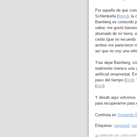
Por aquello de que cono
Schlenkerla (
fotos
), la
Bamberg es conocido po
sabor, me gustó bastant
ahumado de mi tierra, e
cerdo (que no recuerdo
ambos me parecieron mu
así que no soy una ref
Tras dejar Bamberg, vi
realmente merece una vi
artificial ornamental. 
paso del tiempo (
foto
).
(
foto
).
Y desde aquí volvimos 
para recuperarme para el
Continúa en
Visitando B
Etiquetas:
personal
,
tu
publicado por Jaizki a la