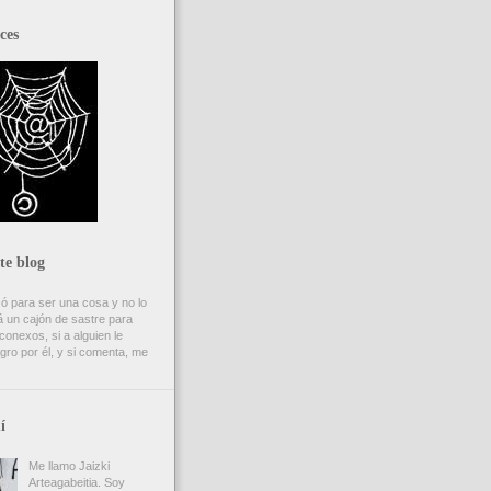
ces
te blog
ó para ser una cosa y no lo
 un cajón de sastre para
onexos, si a alguien le
gro por él, y si comenta, me
í
Me llamo Jaizki
Arteagabeitia. Soy