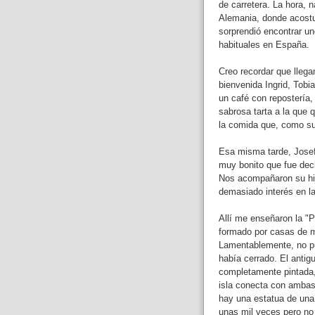
de carretera. La hora, 
Alemania, donde acostu
sorprendió encontrar u
habituales en España.
Creo recordar que llega
bienvenida Ingrid, Tobi
un café con repostería,
sabrosa tarta a la que q
la comida que, como sue
Esa misma tarde, Josef
muy bonito que fue dec
Nos acompañaron su hij
demasiado interés en la 
Allí me enseñaron la "
formado por casas de mad
Lamentablemente, no pud
había cerrado. El antig
completamente pintada, 
isla conecta con ambas
hay una estatua de una 
unas mil veces pero no