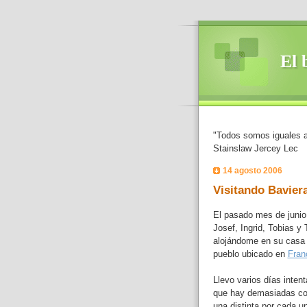
El 
"Todos somos iguales an
Stainslaw Jercey Lec
14 agosto 2006
Visitando Baviera
El pasado mes de junio
Josef, Ingrid, Tobias y 
alojándome en su casa 
pueblo ubicado en
Fran
Llevo varios días inten
que hay demasiadas cos
una distinta por cada un