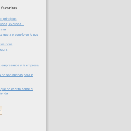
 favoritas
os principios
usas, excusas...
caya
te gusta o aquello en lo que
los ricos
egura
, empresarios y la empresa
s no son buenas para la
 que he escrito sobre el
vienda