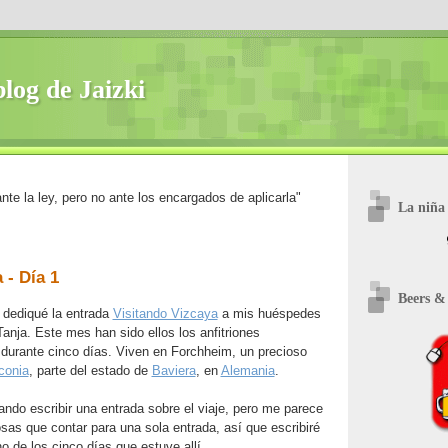
blog de Jaizki
te la ley, pero no ante los encargados de aplicarla"
La niña 
 - Día 1
Beers &
 dediqué la entrada
Visitando Vizcaya
a mis huéspedes
Tanja. Este mes han sido ellos los anfitriones
durante cinco días. Viven en Forchheim, un precioso
conia
, parte del estado de
Baviera
, en
Alemania
.
tando escribir una entrada sobre el viaje, pero me parece
as que contar para una sola entrada, así que escribiré
o de los cinco días que estuve allí.