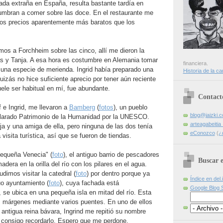
nada extraña en España, resulta bastante tardía en
mbran a comer sobre las doce. En el restaurante me
nos precios aparentemente más baratos que los
mos a Forchheim sobre las cinco, allí me dieron la
as y Tanja. A esa hora es costumbre en Alemania tomar
financiera.
 una especie de merienda. Ingrid había preparado una
Historia de la ca
uizás no hice suficiente aprecio por tener aún reciente
le ser habitual en mí, fue abundante.
Contact
 e Ingrid, me llevaron a
Bamberg
(
fotos
), un pueblo
blog@jaizki.
larado Patrimonio de la Humanidad por la UNESCO.
arteagabeiti
a y una amiga de ella, pero ninguna de las dos tenía
eConozco
(
¿
visita turística, así que se fueron de tiendas.
Pequeña Venecia" (
foto
), el antiguo barrio de pescadores
Buscar e
era en la orilla del río con los pilares en el agua.
imos visitar la catedral (
foto
) por dentro porque ya
Índice en del.
uo ayuntamiento (
foto
), cuya fachada está
Google Blog 
se ubica en una pequeña isla en mitad del río. Esta
 márgenes mediante varios puentes. En uno de ellos
antigua reina bávara, Ingrind me repitió su nombre
 consigo recordarlo. Espero que me perdone.