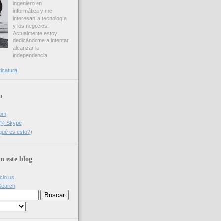
ingeniero en
informática y me
interesan la tecnología
y los negocios.
Actualmente estoy
dedicándome a intentar
alcanzar la
independencia
ricatura
o
com
a @ Skype
qué es esto?
)
n este blog
icio.us
Search