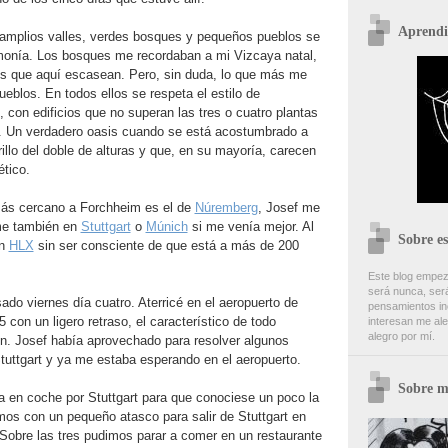
Aprendi
: amplios valles, verdes bosques y pequeños pueblos se
rmonía. Los bosques me recordaban a mi Vizcaya natal,
les que aquí escasean. Pero, sin duda, lo que más me
ueblos. En todos ellos se respeta el estilo de
, con edificios que no superan las tres o cuatro plantas
s. Un verdadero oasis cuando se está acostumbrado a
rillo del doble de alturas y que, en su mayoría, carecen
ético.
más cercano a Forchheim es el de
Núremberg
, Josef me
me también en
Stuttgart
o
Múnich
si me venía mejor. Al
Sobre es
on
HLX
sin ser consciente de que está a más de 200
Este blog empez
será nunca, será
ado viernes día cuatro. Aterricé en el aeropuerto de
pensamientos inc
5 con un ligero retraso, el característico de todo
interesan me ale
alegro por mí.
n. Josef había aprovechado para resolver algunos
tuttgart y ya me estaba esperando en el aeropuerto.
Sobre m
a en coche por Stuttgart para que conociese un poco la
mos con un pequeño atasco para salir de Stuttgart en
Sobre las tres pudimos parar a comer en un restaurante