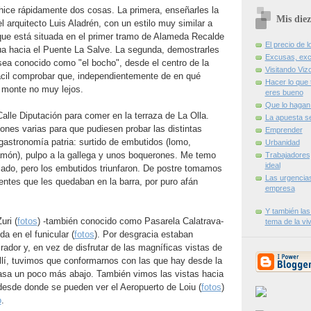
ice rápidamente dos cosas. La primera, enseñarles la
Mis diez
el arquitecto Luis Aladrén, con un estilo muy similar a
que está situada en el primer tramo de Alameda Recalde
El precio de l
a hacia el Puente La Salve. La segunda, demostrarles
Excusas, exc
sea conocido como "el bocho", desde el centro de la
Visitando Viz
cil comprobar que, independientemente de en qué
Hacer lo que 
 monte no muy lejos.
eres bueno
Que lo hagan 
 Calle Diputación para comer en la terraza de La Olla.
La apuesta s
ones varias para que pudiesen probar las distintas
Emprender
gastronomía patria: surtido de embutidos (lomo,
Urbanidad
amón), pulpo a la gallega y unos boquerones. Me temo
Trabajadores
ideal
iado, pero los embutidos triunfaron. De postre tomamos
Las urgencia
rentes que les quedaban en la barra, por puro afán
empresa
Y también las
uri (
fotos
) -también conocido como Pasarela Calatrava-
tema de la vi
a en el funicular (
fotos
). Por desgracia estaban
rador y, en vez de disfrutar de las magníficas vistas de
llí, tuvimos que conformarnos con las que hay desde la
pasa un poco más abajo. También vimos las vistas hacia
 desde donde se pueden ver el Aeropuerto de Loiu (
fotos
)
o
.