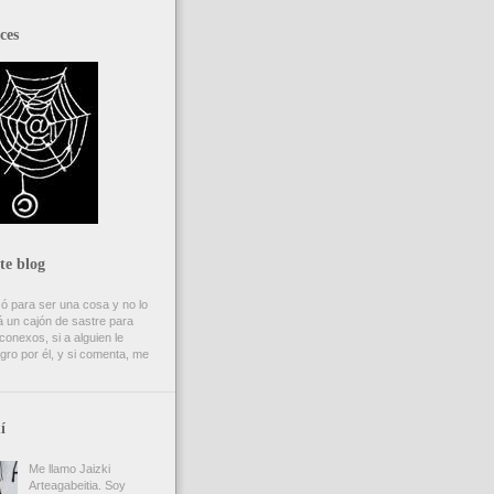
ces
te blog
ó para ser una cosa y no lo
 un cajón de sastre para
onexos, si a alguien le
gro por él, y si comenta, me
í
Me llamo Jaizki
Arteagabeitia. Soy