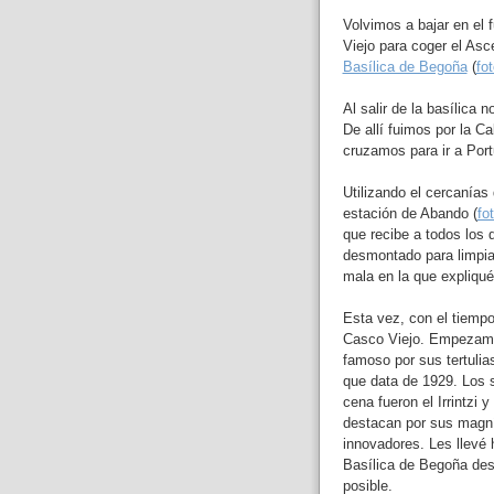
Volvimos a bajar en el 
Viejo para coger el As
Basílica de Begoña
(
fo
Al salir de la basílica
De allí fuimos por la C
cruzamos para ir a Por
Utilizando el cercanías
estación de Abando (
fo
que recibe a todos los q
desmontado para limpiar
mala en la que expliqué
Esta vez, con el tiempo
Casco Viejo. Empezam
famoso por sus tertulia
que data de 1929. Los 
cena fueron el Irrintzi 
destacan por sus magníf
innovadores. Les llevé h
Basílica de Begoña desd
posible.