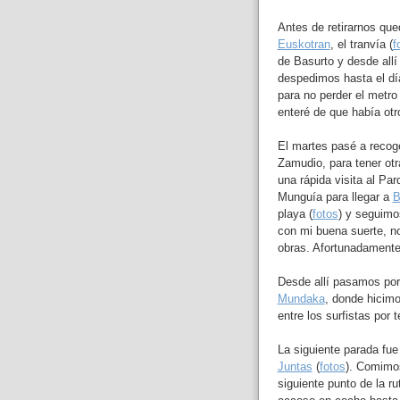
Antes de retirarnos que
Euskotran
, el tranvía (
f
de Basurto y desde allí
despedimos hasta el día 
para no perder el metr
enteré de que había ot
El martes pasé a recog
Zamudio, para tener otr
una rápida visita al Pa
Munguía para llegar a
B
playa (
fotos
) y seguim
con mi buena suerte, n
obras. Afortunadamente 
Desde allí pasamos po
Mundaka
, donde hicim
entre los surfistas por
La siguiente parada fu
Juntas
(
fotos
). Comimos
siguiente punto de la ru