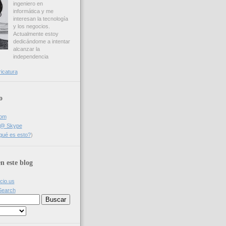
ingeniero en
informática y me
interesan la tecnología
y los negocios.
Actualmente estoy
dedicándome a intentar
alcanzar la
independencia
ricatura
o
com
a @ Skype
qué es esto?
)
n este blog
icio.us
Search