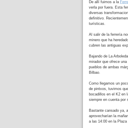
De allí fuimos a la
Ferr
verla por fuera. Esta fe
diversas transformacion
definitivo. Recientement
turísticas.
Al salir de la ferrería
minero que ha heredado
cubren las antiguas exp
Bajando de La Arboleda 
mirador que ofrece una 
pueblos de ambas márge
Bilbao.
Como llegamos un poco 
de pintxos, tuvimos que
bocadillos en el K2 en 
siempre en cuenta por s
Bastante cansado ya, a
aprovecharían la mañan
a las 14:00 en la Plaz