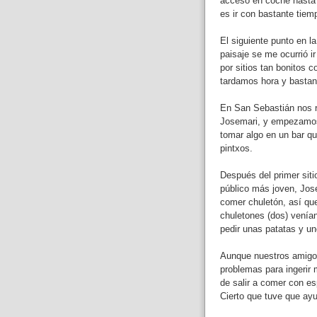
acceso en coche hasta 
es ir con bastante tiem
El siguiente punto en l
paisaje se me ocurrió i
por sitios tan bonitos 
tardamos hora y bastant
En San Sebastián nos 
Josemari, y empezamos p
tomar algo en un bar qu
pintxos.
Después del primer sitio
público más joven, Jos
comer chuletón, así que
chuletones (dos) vení
pedir unas patatas y un
Aunque nuestros amigo
problemas para ingerir
de salir a comer con es
Cierto que tuve que ay