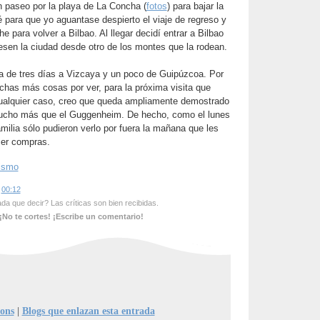
n paseo por la playa de La Concha (
fotos
) para bajar la
para que yo aguantase despierto el viaje de regreso y
e para volver a Bilbao. Al llegar decidí entrar a Bilbao
esen la ciudad desde otro de los montes que la rodean.
ta de tres días a Vizcaya y un poco de Guipúzcoa. Por
has más cosas por ver, para la próxima visita que
ualquier caso, creo que queda ampliamente demostrado
ucho más que el Guggenheim. De hecho, como el lunes
amilia sólo pudieron verlo por fuera la mañana que les
cer compras.
rismo
s
00:12
a que decir? Las críticas son bien recibidas.
¡No te cortes! ¡Escribe un comentario!
ions
|
Blogs que enlazan esta entrada