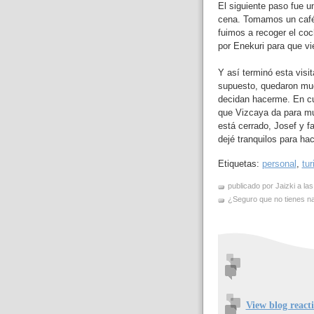
El siguiente paso fue u
cena. Tomamos un café 
fuimos a recoger el coch
por Enekuri para que vi
Y así terminó esta visi
supuesto, quedaron muc
decidan hacerme. En c
que Vizcaya da para m
está cerrado, Josef y f
dejé tranquilos para ha
Etiquetas:
personal
,
tu
publicado por Jaizki a la
¿Seguro que no tienes nad
View blog react