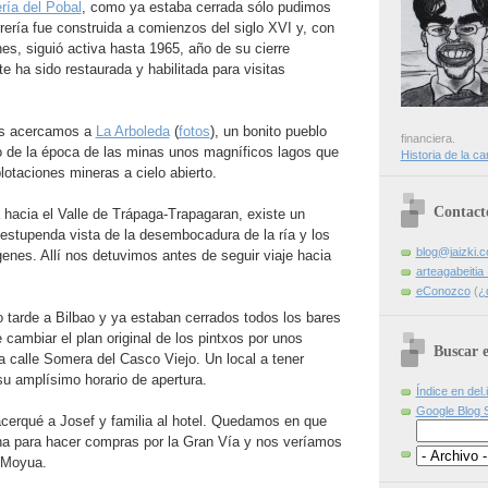
ería del Pobal
, como ya estaba cerrada sólo pudimos
rrería fue construida a comienzos del siglo XVI y, con
es, siguió activa hasta 1965, año de su cierre
e ha sido restaurada y habilitada para visitas
 nos acercamos a
La Arboleda
(
fotos
), un bonito pueblo
financiera.
 de la época de las minas unos magníficos lagos que
Historia de la ca
lotaciones mineras a cielo abierto.
Contact
hacia el Valle de Trápaga-Trapagaran, existe un
estupenda vista de la desembocadura de la ría y los
blog@jaizki.
nes. Allí nos detuvimos antes de seguir viaje hacia
arteagabeiti
eConozco
(
¿
tarde a Bilbao y ya estaban cerrados todos los bares
 cambiar el plan original de los pintxos por unos
Buscar e
la calle Somera del Casco Viejo. Un local a tener
u amplísimo horario de apertura.
Índice en del.
Google Blog 
cerqué a Josef y familia al hotel. Quedamos en que
a para hacer compras por la Gran Vía y nos veríamos
a Moyua.