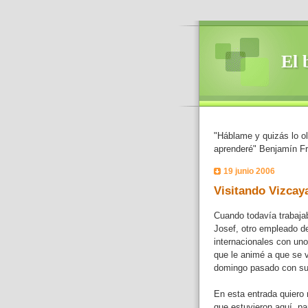
El 
"Háblame y quizás lo o
aprenderé" Benjamín Fr
19 junio 2006
Visitando Vizcay
Cuando todavía trabaja
Josef, otro empleado d
internacionales con uno
que le animé a que se v
domingo pasado con su f
En esta entrada quiero 
que estuvieron aquí, pa