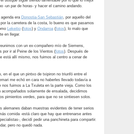
el bosque sigue siendo lamentable por lo que lo mejor
po -un par de horas- y hacer el camino andando.
a agenda era
Donostia-San Sebastián
, por aquello del
r por la carretera de la costa, lo bueno es que pasamos
como
Lekeitio
(
fotos
) y
Ondarroa
(
fotos
), lo malo que
e en llegar.
reunimos con un ex-compañero mío de Siemens,
or ir al Peine de los Vientos (
fotos
). Después de
e está allí mismo, nos fuimos al centro a cenar de
, en el que un pintxo de txipiron no triunfó entre el
emari me echó en cara no haberles llevado todavía a
 nos fuimos a La Txuleta en la parte vieja. Como los
an acompañados solamente de ensalada, decidimos
os pimientos verdes, para que no se sintiesen solos.
s alemanes daban muestras evidentes de tener serios
 más comida -está claro que hay que entrenarse antes
pecialistas-, decidí pedir una panchineta para compartir.
udar, pero no quedó nada.