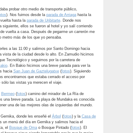
daba probar otro medio de transporte público,
otos
). Nos fuimos desde la
parada de Arriaga
hasta la
 vuelta hasta la
parada de Uribitarte
. Donde nos
siguiente, ellos se fueron al hotel y yo salí corriendo
o de vuelta a casa. Después de pegarme un carrerón me
ro metro más de los que yo pensaba.
erles a las 11:00 y salimos por Santo Domingo hacia
a vista de la ciudad desde lo alto. En Zamudio hicimos
rque Tecnológico y seguimos por la carretera de
akio
. En Bakio hicimos una breve parada para ver la
os hacia
San Juan de Gaztelugatxe
(
fotos
). Siguiendo
os encontramos que estaba cerrado el acceso por
sólo las vistas ya merecen el viaje.
r
Bermeo
(
fotos
) camino del mirador de La Ría de
os una breve parada. La playa de Mundaka es conocida
 tener una de las mejores olas de izquierdas del mundo.
e Gernika, donde les enseñé el
Árbol
(
fotos
) y la
Casa de
 un menú del día en Gernika y salimos hacia el
ta, el
Bosque de Oma
o Bosque Pintado (
fotos
). El