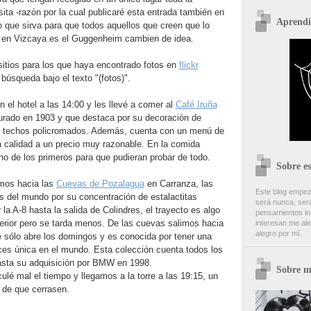
sita -razón por la cual publicaré esta entrada también en
Aprendi
 que sirva para que todos aquellos que creen que lo
 en Vizcaya es el Guggenheim cambien de idea.
 sitios para los que haya encontrado fotos en
flickr
búsqueda bajo el texto "(fotos)".
n el hotel a las 14:00 y les llevé a comer al
Café Iruña
gurado en 1903 y que destaca por su decoración de
n techos policromados. Además, cuenta con un menú de
 calidad a un precio muy razonable. En la comida
o de los primeros para que pudieran probar de todo.
Sobre es
mos hacia las
Cuevas de Pozalagua
en Carranza, las
Este blog empez
 del mundo por su concentración de estalactitas
será nunca, será
r la A-8 hasta la salida de Colindres, el trayecto es algo
pensamientos inc
terior pero se tarda menos. De las cuevas salimos hacia
interesan me ale
alegro por mí.
e sólo abre los domingos y es conocida por tener una
ces única en el mundo. Esta colección cuenta todos los
sta su adquisición por BMW en 1998.
Sobre m
lé mal el tiempo y llegamos a la torre a las 19:15, un
 de que cerrasen.