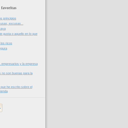
 favoritas
os principios
usas, excusas...
caya
te gusta o aquello en lo que
los ricos
egura
, empresarios y la empresa
s no son buenas para la
 que he escrito sobre el
vienda