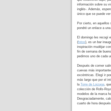
información sobre su vi
inglés-. Además, espero
único que se puede ver
Por cierto, en aquellos
pondré un enlace a una 
El domingo les recogí e
(
fotos
), es un bar inau
inspiración mudéjar co
fin de semana de buena
pedimos uno de cada un
Después de comer sali
cuevas más importantes
excéntricas. Elegí ir po
más largo que por el in
la
Torre de Loizaga
, qu
colección de Rolls-Roy
modelos de la marca ha
Desgraciadamente, calcu
cuarto de hora después