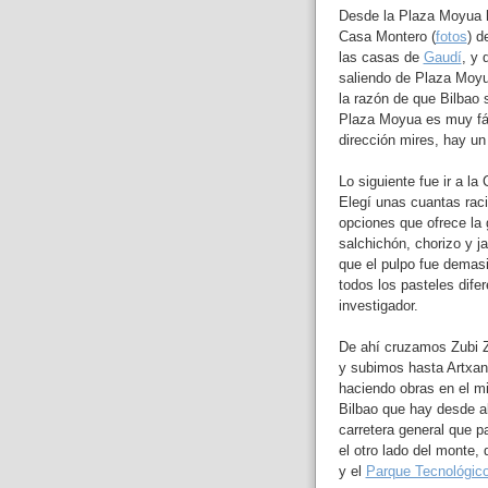
Desde la Plaza Moyua h
Casa Montero (
fotos
) d
las casas de
Gaudí
, y 
saliendo de Plaza Moyu
la razón de que Bilbao 
Plaza Moyua es muy fá
dirección mires, hay un
Lo siguiente fue ir a la
Elegí unas cuantas raci
opciones que ofrece la 
salchichón, chorizo y j
que el pulpo fue demas
todos los pasteles dife
investigador.
De ahí cruzamos Zubi Z
y subimos hasta Artxand
haciendo obras en el mi
Bilbao que hay desde a
carretera general que 
el otro lado del monte,
y el
Parque Tecnológic