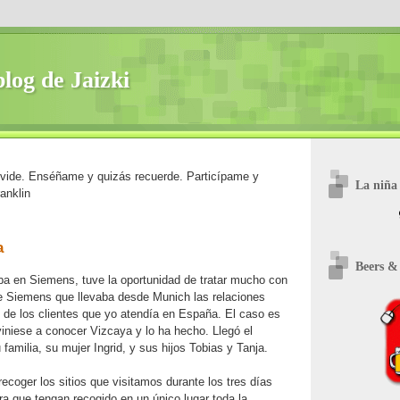
blog de Jaizki
lvide. Enséñame y quizás recuerde. Particípame y
La niña 
anklin
a
Beers &
ba en Siemens, tuve la oportunidad de tratar mucho con
e Siemens que llevaba desde Munich las relaciones
 de los clientes que yo atendía en España. El caso es
iniese a conocer Vizcaya y lo ha hecho. Llegó el
amilia, su mujer Ingrid, y sus hijos Tobias y Tanja.
recoger los sitios que visitamos durante los tres días
ra que tengan recogido en un único lugar toda la