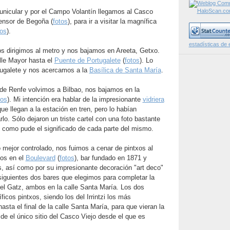
funicular y por el Campo Volantín llegamos al Casco
censor de Begoña (
fotos
), para ir a visitar la magnífica
tos
).
estadísticas de 
 nos dirigimos al metro y nos bajamos en Areeta, Getxo.
alle Mayor hasta el
Puente de Portugalete
(
fotos
). Lo
tugalete y nos acercamos a la
Basílica de Santa María
.
 de Renfe volvimos a Bilbao, nos bajamos en la
tos
). Mi intención era hablar de la impresionante
vidriera
ue llegan a la estación en tren, pero lo habían
lo. Sólo dejaron un triste cartel con una foto bastante
 como pude el significado de cada parte del mismo.
 mejor controlado, nos fuimos a cenar de pintxos al
os en el
Boulevard
(
fotos
), bar fundado en 1871 y
s, así como por su impresionante decoración "art deco"
siguientes dos bares que elegimos para completar la
y el Gatz, ambos en la calle Santa María. Los dos
icos pintxos, siendo los del Irrintzi los más
asta el final de la calle Santa María, para que vieran la
e el único sitio del Casco Viejo desde el que es