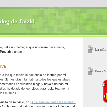
blog de Jaizki
go, halla un medio; el que no quiere hacer nada,
La niña 
Proverbio árabe
iva
Beers &
s a los que tenéis la paciencia de leerme por mi
 los últimos días. También a todos los que estabais
mentarios en vuestros blogs y hayáis notado mi
días he dejado de leer blogs para replantearme mi
 los mismos.
uelta de mi viaje, en
¿Qué sentido tienen las rutinas?
,
ía fue bastante deprimente, sobre todo por lo inesperado