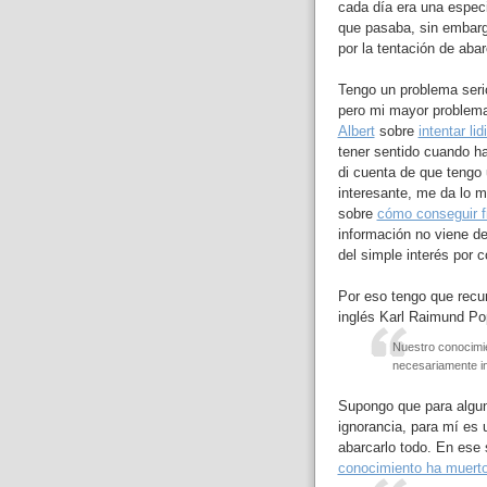
cada día era una especi
que pasaba, sin embarg
por la tentación de aba
Tengo un problema serio
pero mi mayor problema
Albert
sobre
intentar li
tener sentido cuando hay
di cuenta de que tengo 
interesante, me da lo 
sobre
cómo conseguir f
información no viene de
del simple interés por c
Por eso tengo que recurr
inglés Karl Raimund Po
Nuestro conocimie
necesariamente inf
Supongo que para alguno
ignorancia, para mí es
abarcarlo todo. En ese 
conocimiento ha muerto,