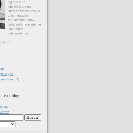
ingeniero en
informática y me
interesan la tecnología
y los negocios.
Actualmente estoy
dedicándome a intentar
alcanzar la
independencia
ricatura
o
com
a @ Skype
qué es esto?
)
n este blog
icio.us
Search