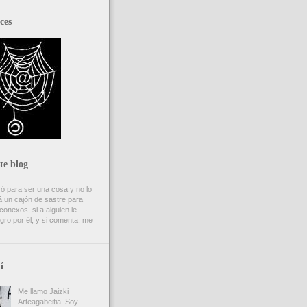
ces
te blog
ó para ser una cosa y no lo
 un cajón de sastre para
onexos, si a alguien le
gro por él, y si comenta, me
í
Me llamo Jaizki
Arteagabeitia. Soy