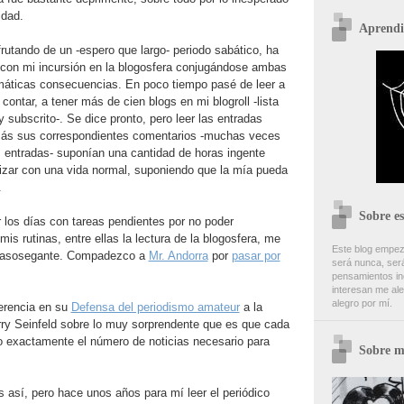
idad.
Aprendi
frutando de un -espero que largo- periodo sabático, ha
o con mi incursión en la blogosfera conjugándose ambas
máticas consecuencias. En poco tiempo pasé de leer a
contar, a tener más de cien blogs en mi blogroll -lista
 subscrito-. Se dice pronto, pero leer las entradas
más sus correspondientes comentarios -muchas veces
s entradas- suponían una cantidad de horas ingente
lizar con una vida normal, suponiendo que la mía pueda
.
Sobre es
 los días con tareas pendientes por no poder
is rutinas, entre ellas la lectura de la blogosfera, me
Este blog empez
esasosegante. Compadezco a
Mr. Andorra
por
pasar por
será nunca, será
pensamientos inc
interesan me ale
alegro por mí.
erencia en su
Defensa del periodismo amateur
a la
rry Seinfeld sobre lo muy sorprendente que es que cada
o exactamente el número de noticias necesario para
Sobre m
 así, pero hace unos años para mí leer el periódico