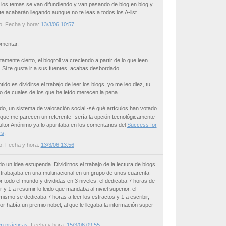
los temas se van difundiendo y van pasando de blog en blog y
te acabarán llegando aunque no te leas a todos los A-list.
o
. Fecha y hora:
13/3/06 10:57
omentar.
amente cierto, el blogroll va creciendo a partir de lo que leen
. Si te gusta ir a sus fuentes, acabas desbordado.
do es dividirse el trabajo de leer los blogs, yo me leo diez, tu
so de cuales de los que he leído merecen la pena.
, un sistema de valoración social -sé qué artículos han votado
ue me parecen un referente- sería la opción tecnológicamente
ltor Anónimo ya lo apuntaba en los comentarios del
Success for
rs
.
o
. Fecha y hora:
13/3/06 13:56
do un idea estupenda. Dividirnos el trabajo de la lectura de blogs.
trabajaba en una multinacional en un grupo de unos cuarenta
 todo el mundo y divididas en 3 niveles, el dedicaba 7 horas de
r y 1 a resumir lo leido que mandaba al niviel superior, el
mismo se dedicaba 7 horas a leer los estractos y 1 a escribir,
ior había un premio nobel, al que le llegaba la información super
en prácticas
. Fecha y hora:
15/3/06 09:55