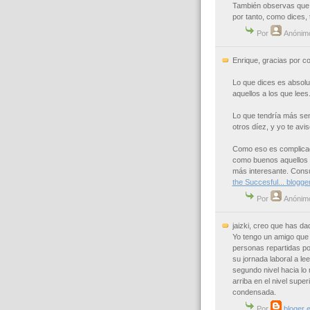
También observas que 
por tanto, como dices, 
Por
Anónim
Enrique, gracias por c
Lo que dices es absolut
aquellos a los que lees
Lo que tendría más senti
otros díez, y yo te avi
Como eso es complicado
como buenos aquellos q
más interesante. Consu
the Succesful... blogge
Por
Anónim
jaizki, creo que has da
Yo tengo un amigo que 
personas repartidas por
su jornada laboral a lee
segundo nivel hacia lo 
arriba en el nivel super
condensada.
Por
bloger 