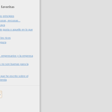
 favoritas
os principios
usas, excusas...
caya
te gusta o aquello en lo que
los ricos
egura
, empresarios y la empresa
s no son buenas para la
 que he escrito sobre el
vienda