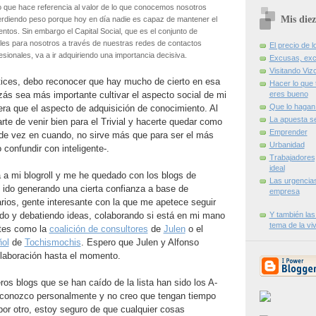
 que hace referencia al valor de lo que conocemos nosotros
Mis diez
erdiendo peso porque hoy en día nadie es capaz de mantener el
ntos. Sin embargo el Capital Social, que es el conjunto de
les para nosotros a través de nuestras redes de contactos
El precio de l
sionales, va a ir adquiriendo una importancia decisiva.
Excusas, exc
Visitando Viz
ices, debo reconocer que hay mucho de cierto en esa
Hacer lo que 
zás sea más importante cultivar el aspecto social de mi
eres bueno
Que lo hagan 
era que el aspecto de adquisición de conocimiento. Al
La apuesta s
arte de venir bien para el Trivial y hacerte quedar como
Emprender
de vez en cuando, no sirve más que para ser el más
Urbanidad
 confundir con inteligente-.
Trabajadores
ideal
a a mi blogroll y me he quedado con los blogs de
Las urgencia
 ido generando una cierta confianza a base de
empresa
rios, gente interesante con la que me apetece seguir
do y debatiendo ideas, colaborando si está en mi mano
Y también las
tema de la vi
ntes como la
coalición de consultores
de
Julen
o el
ol
de
Tochismochis
. Espero que Julen y Alfonso
laboración hasta el momento.
ros blogs que se han caído de la lista han sido los A-
os conozco personalmente y no creo que tengan tiempo
por otro, estoy seguro de que cualquier cosas