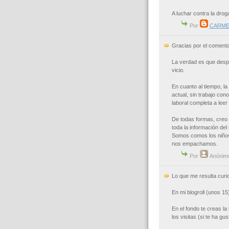
A luchar contra la droga
Por
CARME
Gracias por el coment
La verdad es que desp
vicio.
En cuanto al tiempo, la
actual, sin trabajo con
laboral completa a leer
De todas formas, creo 
toda la información del
Somos comos los niños
nos empachamos.
Por
Anónim
Lo que me resulta curi
En mi blogroll (unos 1
En el fondo te creas la
los visitas (si te ha g