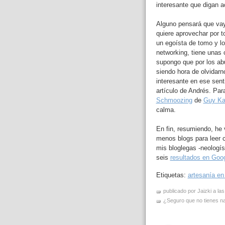
interesante que digan a
Alguno pensará que vay
quiere aprovechar por t
un egoísta de tomo y lo
networking, tiene unas 
supongo que por los abu
siendo hora de olvidar
interesante en ese sent
artículo de Andrés. Par
Schmoozing
de
Guy Ka
calma.
En fin, resumiendo, he 
menos blogs para leer 
mis bloglegas -neologí
seis
resultados en Goo
Etiquetas:
artesanía en
publicado por Jaizki a la
¿Seguro que no tienes nad