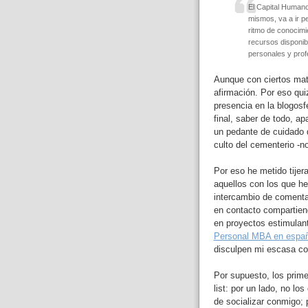
El Capital Humano
mismos, va a ir p
ritmo de conocimie
recursos disponib
personales y profe
Aunque con ciertos mat
afirmación. Por eso qui
presencia en la blogosf
final, saber de todo, ap
un pedante de cuidado 
culto del cementerio -no
Por eso he metido tijer
aquellos con los que he
intercambio de comenta
en contacto compartien
en proyectos estimula
Personal MBA en españ
disculpen mi escasa co
Por supuesto, los prime
list: por un lado, no l
de socializar conmigo; 