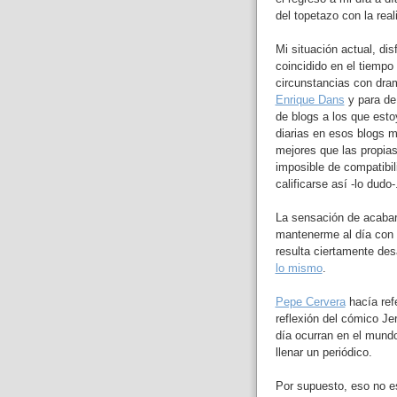
del topetazo con la real
Mi situación actual, dis
coincidido en el tiemp
circunstancias con dra
Enrique Dans
y para de 
de blogs a los que estoy
diarias en esos blogs 
mejores que las propia
imposible de compatibi
calificarse así -lo dudo-
La sensación de acabar
mantenerme al día con m
resulta ciertamente d
lo mismo
.
Pepe Cervera
hacía ref
reflexión del cómico Je
día ocurran en el mund
llenar un periódico.
Por supuesto, eso no es