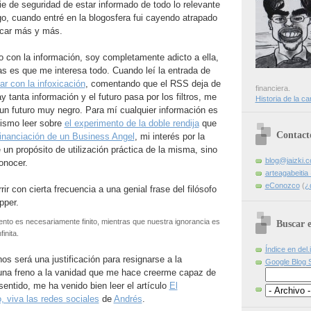
e de seguridad de estar informado de todo lo relevante
o, cuando entré en la blogosfera fui cayendo atrapado
rcar más y más.
 con la información, soy completamente adicto a ella,
s es que me interesa todo. Cuando leí la entrada de
diar con la infoxicación
, comentando que el RSS deja de
financiera.
 tanta información y el futuro pasa por los filtros, me
Historia de la ca
un futuro muy negro. Para mí cualquier información es
mismo leer sobre
el experimento de la doble rendija
que
Contact
inanciación de un Business Angel
, mi interés por la
 un propósito de utilización práctica de la misma, sino
blog@jaizki.
onocer.
arteagabeiti
eConozco
(
¿
ir con cierta frecuencia a una genial frase del filósofo
pper.
nto es necesariamente finito, mientras que nuestra ignorancia es
Buscar e
inita.
Índice en del.
s será una justificación para resignarse a la
Google Blog 
 una freno a la vanidad que me hace creerme capaz de
sentido, me ha venido bien leer el artículo
El
 viva las redes sociales
de
Andrés
.