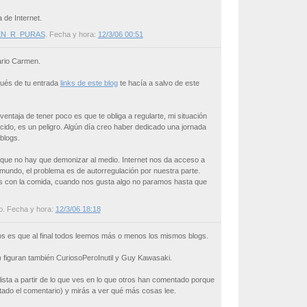
 de Internet.
N_R_PURAS
. Fecha y hora:
12/3/06 00:51
ario Carmen.
ués de tu entrada
links de este blog
te hacía a salvo de este
 ventaja de tener poco es que te obliga a regularte, mi situación
ocido, es un peligro. Algún día creo haber dedicado una jornada
 blogs.
que no hay que demonizar al medio. Internet nos da acceso a
 mundo, el problema es de autorregulación por nuestra parte.
 con la comida, cuando nos gusta algo no paramos hasta que
o
. Fecha y hora:
12/3/06 18:18
os es que al final todos leemos más o menos los mismos blogs.
5) figuran también CuriosoPeroInutil y Guy Kawasaki.
 lista a partir de lo que ves en lo que otros han comentado porque
ustado el comentario) y mirás a ver qué más cosas lee.