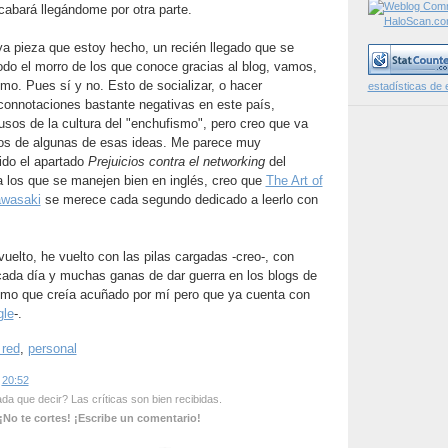
cabará llegándome por otra parte.
a pieza que estoy hecho, un recién llegado que se
odo el morro de los que conoce gracias al blog, vamos,
mo. Pues sí y no. Esto de socializar, o hacer
estadísticas de 
connotaciones bastante negativas en este país,
sos de la cultura del "enchufismo", pero creo que va
nos de algunas de esas ideas. Me parece muy
ido el apartado
Prejuicios contra el networking
del
a los que se manejen bien en inglés, creo que
The Art of
wasaki
se merece cada segundo dedicado a leerlo con
vuelto, he vuelto con las pilas cargadas -creo-, con
cada día y muchas ganas de dar guerra en los blogs de
smo que creía acuñado por mí pero que ya cuenta con
gle
-.
 red
,
personal
s
20:52
a que decir? Las críticas son bien recibidas.
¡No te cortes! ¡Escribe un comentario!