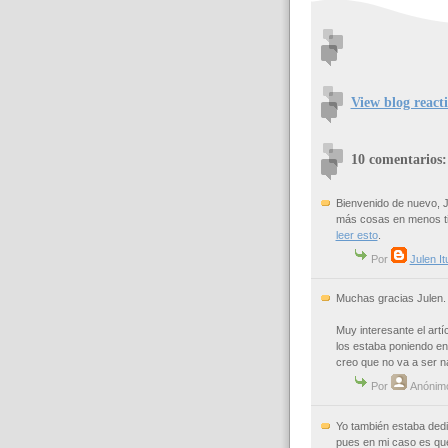
View blog react
10 comentarios:
Bienvenido de nuevo, J
más cosas en menos tie
leer esto
.
Por
Julen I
Muchas gracias Julen.
Muy interesante el art
los estaba poniendo en
creo que no va a ser na
Por
Anónim
Yo también estaba dedi
pues en mi caso es que